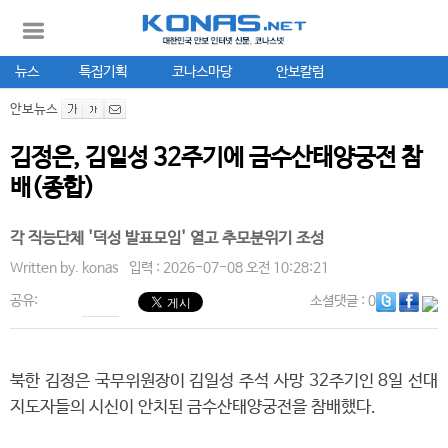
뉴스
특집기획
코나스마당
안보칼럼
안보뉴스
김정은, 김일성 32주기에 금수산태양궁전 참
배(종합)
각 직능단체 '덕성 발표모임' 열고 추모분위기 조성
Written by.
konas
입력 : 2026-07-08 오전 10:28:21
공유:
소셜댓글
: 0
북한 김정은 국무위원장이 김일성 주석 사망 32주기인 8일 선대
지도자들의 시신이 안치된 금수산태양궁전을 참배했다.