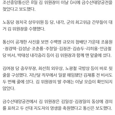
조선중앙통신은 8일 김 위원장이 이날 0시에 금수산태양궁전을
찾았다고 보도했다.
노동당 정치국 상무위원 등 당, 내각, 군의 최고위급 간부들이 대
거 김 위원장을 수행했다.
통신이 공개한 사진을 보면 수백명 규모의 참배단 가운데 조용원
·정경택·김성남·조춘룡·주창일·김정관·김승두·리히용·안금철
당 비서, 박태성 내각총리 등이 김 위원장과 함께 맨 앞줄에 섰다.
김여정 당 총무부장, 최선희 외무상, 노광철 국방상 등이 바로 뒷
줄을 구성했다. 지난달 직무에서 일괄 해임됐던 김재룡 전 비서도
두 번째 줄에 섰다. 김 위원장의 딸 주애는 이날 모습이 확인되지
않았다.
금수산태양궁전에서 김 위원장은 김일성·김정일의 동상에 경의
를 표하고 두 선대 지도자의 영생을 축원했다고 통신은 보도했다.