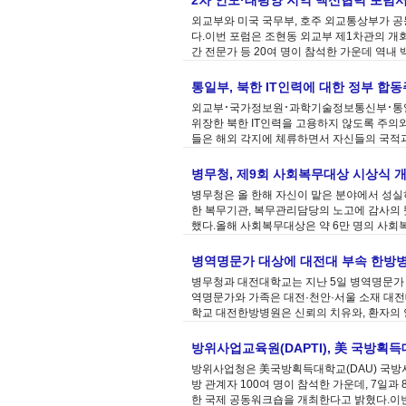
2차 인도·태평양 지역 백신협력 포럼
외교부와 미국 국무부, 호주 외교통상부가 공
다.이번 포럼은 조현동 외교부 제1차관의 개
간 전문가 등 20여 명이 참석한 가운데 역내 
통일부, 북한 IT인력에 대한 정부 합
외교부･국가정보원･과학기술정보통신부･통일
위장한 북한 IT인력을 고용하지 않도록 주의
들은 해외 각지에 체류하면서 자신들의 국적과
병무청, 제9회 사회복무대상 시상식 
병무청은 올 한해 자신이 맡은 분야에서 성
한 복무기관, 복무관리담당의 노고에 감사의 
했다.올해 사회복무대상은 약 6만 명의 사회복
병역명문가 대상에 대전대 부속 한방병
병무청과 대전대학교는 지난 5일 병역명문가 예
역명문가와 가족은 대전·천안·서울 소재 대전
학교 대전한방병원은 신뢰의 치유와, 환자의 안
방위사업교육원(DAPTI), 美 국방획
방위사업청은 美국방획득대학교(DAU) 국방시스템
방 관계자 100여 명이 참석한 가운데, 7일
한 국제 공동워크숍을 개최한다고 밝혔다.이