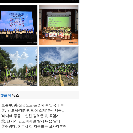
핫클릭
뉴스
보훈부, 美 전쟁포로·실종자 확인국과 M..
美, '반도체·태양광 핵심 소재' 파생제품..
'바다에 둥둥'…인천 강화군 北 목함지..
北, 단거리 탄도미사일 발사 다음 날에..
美해병대, 한국서 첫 자폭드론 실사격훈련..