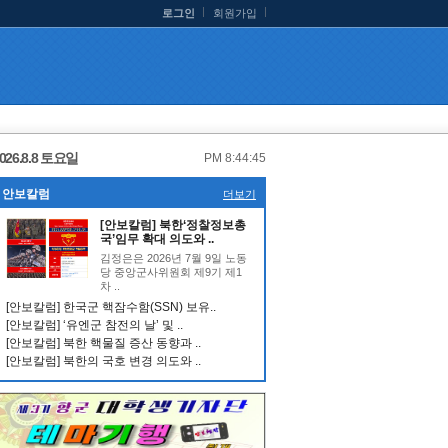
로그인
회원가입
026.8.8 토요일
PM 8:44:45
안보칼럼
더보기
[안보칼럼] 북한‘정찰정보총
국’임무 확대 의도와 ..
김정은은 2026년 7월 9일 노동
당 중앙군사위원회 제9기 제1
차 ..
[안보칼럼] 한국군 핵잠수함(SSN) 보유..
[안보칼럼] ‘유엔군 참전의 날’ 및 ..
[안보칼럼] 북한 핵물질 증산 동향과 ..
[안보칼럼] 북한의 국호 변경 의도와 ..