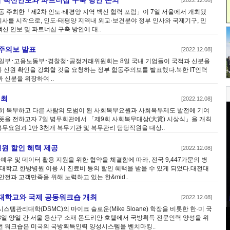
서 백신안보와 파트너십 구축 방안 논의
[2022.12.08]
동 주최한「제2차 인도·태평양 지역 백신 협력 포럼」이 7일 서울에서 개최됐
회사를 시작으로, 인도·태평양 지역내 외교·보건분야 정부 인사와 국제기구, 민
백신 안보 및 파트너십 구축 방안에 대..
동주의보 발표
[2022.12.08]
부･고용노동부･경찰청･공정거래위원회는 8일 국내 기업들이 국적과 신분을
와 신원 확인을 강화할 것을 요청하는 정부 합동주의보를 발표했다.북한 IT인력
 신분을 위장하여 ..
개최
[2022.12.08]
실히 복무하고 다른 사람의 모범이 된 사회복무요원과 사회복무제도 발전에 기여
뜻을 전하고자 7일 병무회관에서 「제9회 사회복무대상(大賞) 시상식」을 개최
무요원과 1만 3천개 복무기관 및 복무관리 담당직원을 대상..
원 할인 혜택 제공
[2022.12.08]
우 및 데이터 활용 지원을 위한 협약을 체결함에 따라, 전국 9,447가문의 병
대학교 한방병원 이용 시 진료비 등의 할인 혜택을 받을 수 있게 되었다.대전대
전과 고객만족을 위해 노력하고 있는 한&mid..
득대학교와 국제 공동워크숍 개최
[2022.12.08]
관리대학(DSMC)의 마이크 슬로운(Mike Sloane) 학장을 비롯한 한·미 국
과 8일 양일 간 서울 용산구 소재 몬드리안 호텔에서 국방획득 전문인력 양성을 위
번 워크숍은 미국의 국방획득인력 양성시스템을 벤치마킹..