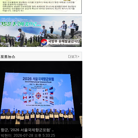
포토뉴스
향군, '2026 서울국제향군포럼' ..
박현미 2026-07-28 오후 5:33:25