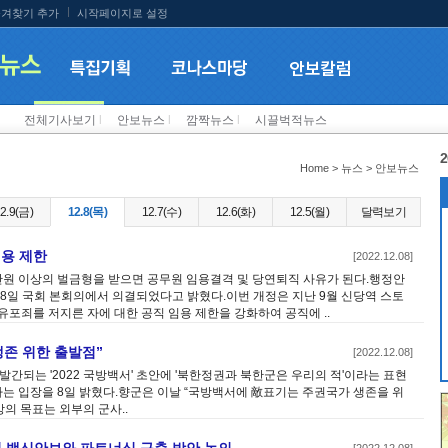
겨찾기 추가
시작페이지로 설정
전체기사보기
l
안보뉴스
l
깜짝뉴스
l
시끌벅적뉴스
2
Home > 뉴스 > 안보뉴스
2.9(금)
12.8(목)
12.7(수)
12.6(화)
12.5(월)
달력보기
임용 제한
[2022.12.08]
만원 이상의 벌금형을 받으면 공무원 임용결격 및 당연퇴직 사유가 된다.행정안
일 국회 본회의에서 의결되었다고 밝혔다.이번 개정은 지난 9월 신당역 스토
포죄를 저지른 자에 대한 공직 임용 제한을 강화하여 공직에 ..
생존 위한 출발점”
[2022.12.08]
간되는 '2022 국방백서' 초안에 '북한정권과 북한군은 우리의 적'이라는 표현
하는 입장을 8일 밝혔다.향군은 이날 “국방백서에 敵표기는 주권국가 생존을 위
방의 목표는 외부의 군사..