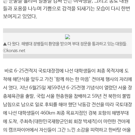
는 눈물을 흘리며 얼굴을 감싸 안는 여학생들, 그리고 동료 대원
들과 포옹을 나누며 기쁨으로 감격을 되새기는 모습이 다시 한번
보여지고 있었다.
▲ 다 왔다. 해병대 장병들의 환영을 받으며 부대 정문을 통과하고 있는 대원들.
ⓒkonas.net
바로 6·25전적지 국토대장정에 나선 대학생들이 최종 목적지에 도
착해 해단식을 앞두고 가진 '함께 하는 한 마음' 전야제 행사의 자리에
서 였다. 지난 6월25일 제59주년 6·25전쟁 기념식이 열렸던 서울 장
충체육관을 출발, 국립 서울 현충원을 참배하고 59년 전 북한의 불법
남침으로 남으로 일로 후퇴를 해야 했던 낙동강 전선을 따라 국토대장
에 나선 대학생들이 460km 최종 목표지점인 경북 포항의 해병부대
에 도착, 주최측(대한민국재향군인회 회장 박세직)이 마련한 전야제
의 캠프파이어에서 자신들이 그간 느낀 소감을 피력하고 한바탕 어울