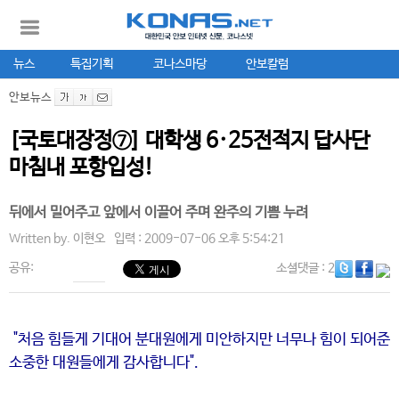
뉴스
특집기획
코나스마당
안보칼럼
안보뉴스
[국토대장정⑦] 대학생 6·25전적지 답사단
마침내 포항입성!
뒤에서 밀어주고 앞에서 이끌어 주며 완주의 기쁨 누려
Written by.
이현오
입력 : 2009-07-06 오후 5:54:21
공유:
소셜댓글
: 2
"처음 힘들게 기대어 분대원에게 미안하지만 너무나 힘이 되어준
소중한 대원들에게 감사합니다".