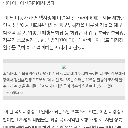
림이 이루어진 자리에서 였다.
이 날 바닷가 해변 백사장에 마련된 캠프파이어에는 서울 재향군
인회 본부에서 내려온 박세환 육군부회장을 비롯한 김홍렬 해군,
박춘택 공군, 임종린 해병부회장 등 회장단과 김규 호국안보국장,
김문기 홍보실장 등 향군 임직원이 이들 대학생들의 국토 대장정
완주를 축하 하고 격려하는 자리가 마련됐다.
▲ "해냈다". 목표지점인 해병제1사단 상륙대대가 위치한 동해바다 바닷가 모래사
장에서 정일훈 단장으로부터 "이 시간 5시35분 여러분 125명 전원이 무사히 완
주하게 된 것을 축하한다"고 말하자 대원들이 박수와 환호로 화답하고 있다.
ⓒkonas.net
이 날 국토대장정 11일째가 되는 5일 오후 5시 30분, 이번 대장정에
참여한 125명의 대원들은 최종 목표지역인 포항 해병 제1사단 상륙
대대에 해병 군악대의 환영 연주와 붉은 색 옷차림 병사들의 박수를