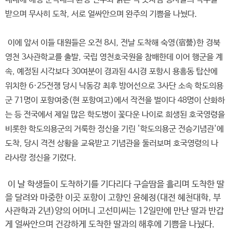
받으며 무사히 도착, 서로 얼싸안으며 완주의 기쁨을 나눴다.
이에 앞서 이들 대원들은 오전 8시, 전날 도착해 숙영(宿營)한 경북
영천 3사관학교를 출발, 국립 영천호국원을 참배한데 이어 행군을 계
속, 예정된 시각보다 30여분이 경과된 4시경 포항시 용흥동 탑산에
위치한 6·25전쟁 당시 낙동강 최후 방어선으로 3사단 소속 학도의용
군 71명이 포항여중(현 포항여고)에서 작전을 벌이다 48명이 산화하
는 등 전국에서 제일 많은 학도병이 꽃다운 나이로 희생된 호국영령을
비롯한 학도의용군의 거룩한 정신을 기린 '학도의용군 전승기념관'에
도착, 당시 격전 상황을 교육받고 기념관을 둘러보며 호국영령의 나
라사랑 정신을 기렸다.
이 날 학생들이 도착하기를 기다리다 구슬땀을 흘리며 도착한 딸
을 달려와 마중한 이곳 포항이 고향인 윤혜정(대전 혜천대학, 부
사관학과 2년)양의 어머니 고선미씨는 12일만에 만난 딸과 반갑
게 얼싸안으며 건강하게 도착한 딸과의 해후에 기쁨을 나눴다.