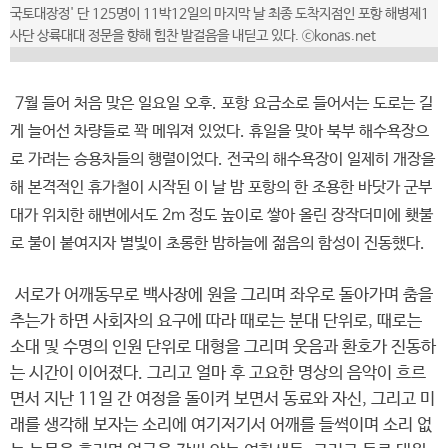
국토대장정' 단 125명이 11박12일의 마지막 날 최종 도착지점인 포항 해병제1
사단 상륙대대 정문을 향해 힘찬 발걸음을 내딛고 있다. ⓒkonas.net
7월 들어 처음 맞은 일요일 오후. 포항 요금소로 들어서는 도로는 길
게 늘어선 차량들로 꽉 메워져 있었다. 휴일을 맞아 북부 해수욕장으
로 가려는 승용차들의 행렬이었다. 전국의 해수욕장이 일제히 개장을
해 본격적인 휴가철이 시작된 이 날 밤 포항의 한 조용한 바닷가 군부
대가 위치한 해변에서도 2m 정도 높이로 쌓아 올린 장작더미에 횃불
로 불이 붙여지자 별빛이 초롱한 밤하늘에 젊음의 함성이 진동했다.
서로가 어깨동무로 백사장에 원을 그리며 좌우로 돌아가며 춤을
추는가 하면 사회자의 요구에 따라 때로는 분대 단위로, 때로는
소대 및 수명의 인원 단위로 대형을 그리며 웃음과 환호가 진동하
는 시간이 이어졌다. 그리고 얼마 후 고요한 명상의 음악이 흐르
면서 지난 11일 간 여정을 돌이켜 보면서 동료와 자신, 그리고 미
래를 생각해 보자는 소리에 여기저기서 어깨를 들썩이며 소리 없