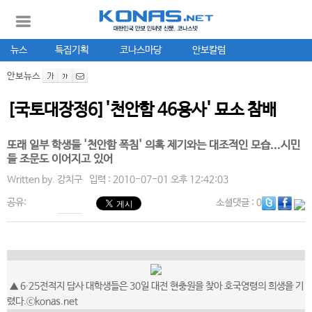
뉴스
특집기획
코나스마당
안보칼럼
안보뉴스
[국토대장정6]'천안함 46용사' 묘소 참배
또래 일부 학생들 '천안함 폭침' 의혹 제기와는 대조적인 모습...시민
들 조문도 이어지고 있어
Written by.
강치구
입력 : 2010-07-01 오후 12:42:03
공유:
소셜댓글
: 0
▲ 6∙25전적지 답사 대학생들은 30일 대전 현충원을 찾아 호국영령의 희생을 기
렸다.ⓒkonas.net