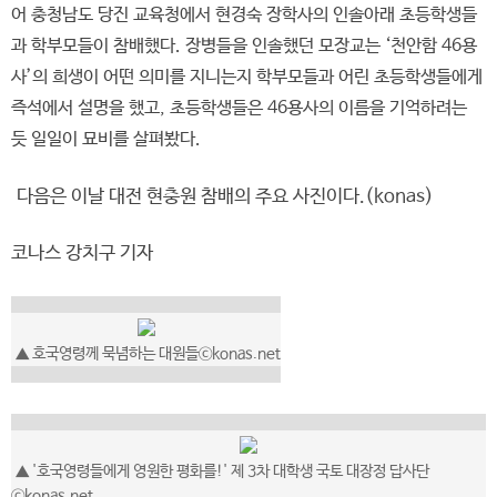
어 충청남도 당진 교육청에서 현경숙 장학사의 인솔아래 초등학생들
과 학부모들이 참배했다. 장병들을 인솔했던 모장교는 ‘천안함 46용
사’의 희생이 어떤 의미를 지니는지 학부모들과 어린 초등학생들에게
즉석에서 설명을 했고, 초등학생들은 46용사의 이름을 기억하려는
듯 일일이 묘비를 살펴봤다.
다음은 이날 대전 현충원 참배의 주요 사진이다.(konas)
코나스 강치구 기자
▲ 호국영령께 묵념하는 대원들ⓒkonas.net
▲ '호국영령들에게 영원한 평화를!' 제 3차 대학생 국토 대장정 답사단
ⓒkonas.net