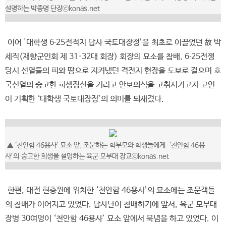
설명하는 박종명 단장ⓒkonas.net
이어 '대학생 6∙25전적지 답사 국토대장정’을 최초로 이끌었던 故 박
세직(재향군인회 제 31·32대 회장) 회장의 묘소를 참배, 6∙25전쟁
당시 선열들의 피와 땀으로 지켜냈던 격전지 현장을 도보로 걸으며 호
국선열의 숭고한 희생정신을 기리고 안보의식을 고취시키고자 고인
이 기획한 ‘대학생 국토대장정’의 의미를 되새겼다.
▲ ‘천안함 46용사’ 묘소 앞, 조문하는 학부모와 학생들에게 ‘천안함 46용
사’의 숭고한 희생을 설명하는 육군 모부대 장교ⓒkonas.net
한편, 대전 현충원에 위치한 ‘천안함 46용사’의 묘소에는 조문객들
의 참배가 이어지고 있었다. 답사단이 참배하기에 앞서, 육군 모부대
장병 30여명이 ‘천안함 46용사’ 묘소 앞에서 묵념을 하고 있었다. 이