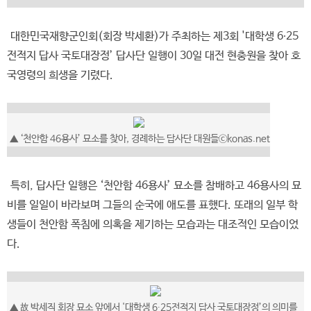
대한민국재향군인회(회장 박세환)가 주최하는 제3회 '대학생 6∙25
전적지 답사 국토대장정’ 답사단 일행이 30일 대전 현충원을 찾아 호
국영령의 희생을 기렸다.
▲ ‘천안함 46용사’ 묘소를 찾아, 경례하는 답사단 대원들ⓒkonas.net
특히, 답사단 일행은 ‘천안함 46용사’ 묘소를 참배하고 46용사의 묘
비를 일일이 바라보며 그들의 순국에 애도를 표했다. 또래의 일부 학
생들이 천안함 폭침에 의혹을 제기하는 모습과는 대조적인 모습이었
다.
▲ 故 박세직 회장 묘소 앞에서 '대학생 6∙25전적지 답사 국토대장정’의 의미를