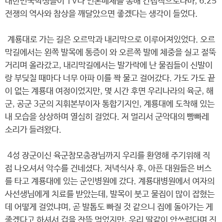
대한민국학생들이 TV나 언론매체를 통해 간접적으로나마, 6.25
전쟁의 역사와 참상을 깨달았으면 좋겠다는 생각이 들었다.
계룡대로 가는 길은 오르막과 내리막으로 이루어져있었다. 오르
막길에서는 왼쪽 발목에 통증이 와 오른쪽 발에 체중을 실고 절뚝
거리며 올라갔고, 내리막길에서는 발가락에 난 물집들이 신발이
랑 부딪칠 때마다 너무 아파 이를 꽉 물고 걸어갔다. 가도 가도 끝
이 없는 계룡대 여정이었지만, 몇 시간 후면 우리나라의 육군, 해
군, 공군 3군의 지휘본부이자 통합기지인, 계룡대에 도착해 있는
내 모습을 상상하며 열심히 걸었다. 저 멀리서 군악대의 빵빠레
소리가 들려왔다.
4성 장군이신 육군참모총장님까지 우리를 환영해 주기위해 직
접 나오셔서 악수를 건네셨다. 저녁식사 후, 아픈 대원들은 버스
를 타고 계룡대에 있는 군인병원에 갔다. 계룡대병원에서 여자의
사선생님에게 치료를 받았는데, 발목이 붓고 물집이 많이 잡혔는
데 어떻게 걸었냐며, 곧 발톱도 빠질 것 같으니 집에 돌아가는 게
좋겠다고 하셔서 겁을 잔뜩 먹었지만, 우리 딸같이 안쓰럽다며 진