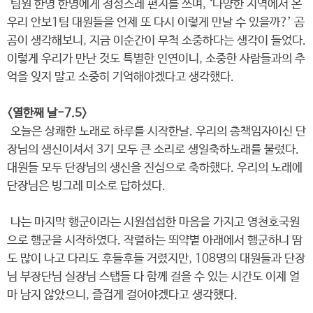
팀원 한명 한명에게 정성스레 편지를 쓰며, ‘다양한 지역에서 온
우리 안보1팀 대원들을 언제 또 다시 이렇게 만날 수 있을까?’ 곰
곰이 생각해보니, 지금 이순간이 무척 소중하다는 생각이 들었다.
이렇게 우리가 만난 것도 특별한 인연이니, 소중한 사람들과의 추
억을 잊지 말고 소중히 기억해야겠다고 생각했다.
<열한째 날-7.5>
오늘은 상쾌한 노래로 하루를 시작한날. 우리의 총책임자이신 단
장님의 생신이셔서 3기 모두 큰 소리로 생일축하노래를 불렀다.
대원들 모두 단장님의 생신을 진심으로 축하했다. 우리의 노래에
단장님은 빙그레 미소로 답하셨다.
나는 마지막 행군이라는 시원섭섭한 마음을 가지고 영천호국원
으로 행군을 시작하였다. 작렬하는 뙤약볕 아래에서 행군하니 땀
도 많이 나고 다리도 후들후들 거렸지만, 108명의 대원들과 단장
님 부장단님 실장님 스탭들 다 함께 걸을 수 있는 시간도 이제 얼
마 남지 않았으니, 즐겁게 걸어야겠다고 생각했다.