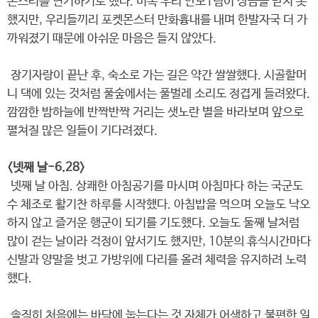
몬스터를 연기하기로 했다. 비록 우리 안보1팀이 상금을 받지 못
했지만, 우리들끼리 포켓몬스터 만화흉내를 내며 한발자국 더 가
까워졌기 때문에 아쉬운 마음은 들지 않았다.
장기자랑이 끝난 후, 숙소로 가는 길은 약간 쌀쌀했다. 시골할머
니 댁에 있는 것처럼 풀숲에서는 풀벌레 소리도 정겹게 들려왔다.
깜깜한 밤하늘에 반짝반짝 거리는 샛노란 별을 바라보며 앞으로
펼쳐질 많은 일들이 기다려졌다.
<넷째 날-6.28>
넷째 날 아침. 상쾌한 아침공기를 마시며 아침마다 하는 국군도
수 체조로 활기찬 하루를 시작했다. 아침밥을 먹으며 오늘도 낙오
하지 않고 즐거운 행군이 되기를 기도했다. 오늘도 둘째 날처럼
많이 걷는 날이라 걱정이 앞서기도 했지만, 10분의 휴식시간마다
신발과 양말을 벗고 가방위에 다리를 올려 체력을 유지하려 노력
했다.
솔직히 처음에는 바닥에 눕는다는 것 자체가 어색하고 불편한 일