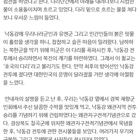
접전을 하였다고 한다. 다리난간에서 아래를 내려다보니 시컴한
물이 소용돌이치며 흐르고 있었다. 다리 밑으로 흐르는 물을 쳐다
보니 무서운 느낌이 들었다.
낙동강에 우리나라군인과 유엔군 그리고 민간인들의 붉은 핏물
이 흘렀을 생각을 하니, 찹찹하고 슬픈 마음이 밀려왔다. 남하하
는 북한군을 막기 위해 미군은 이 다리를 폭파시킨 후, 낙동강 전
투에서 승리하면서 북진의 계기를 마련하였다. 그래서 이 철교는
‘호국의 다리’라고 불리기도 한다. 만약 최후의 방어선인 낙동강
전투에 졌다면 대한민국의 운명이 달라졌을 거란 생각에 아찔함
을 느꼈다.
안내자의 설명을 듣고 난 후, 우리는 낙동강 옆에서 경북 재향군
인회에서 주신 달콤한 수박을 맛있게 먹고, 낙동강 왜관지역 전투
승리를 기념하기 위해 건립하였다는 왜관지구전적기념관으로 갔
다. 경상북도 칠곡군에 위치한 왜관지구전적기념관에서 묵념을
한 후, 낙동강 전투에 관한 전시물들을 보았다. 여러가지 무기와
군복들 그리고 유해발굴 사진들이 전시되어 있었다.