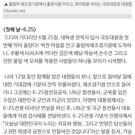
▲ 올림픽 체조경기장에서 출정식을 마치고, 화이팅을 외치는 국토대장정 대원들
ⓒkonas.net
<첫째 날-6.25>
드디어 기다리던 6월 25일. 대학생 전적지 답사 국토대장정 첫
번째 막이 올랐다! 벅찬 마음을 안고 올림픽체조경기장에 도착하
니, 주황색 티셔츠에 커다란 검은색 배낭 하늘색 손수건 그리고
진한 풀잎 색 모자를 착용한 사람들이 하나둘 모이기 시작했다.
나와 12일 동안 함께할 많은 대원들의 보니, 앞으로 일어날 일에
대한 기대감에 기분이 잔뜩 부풀어졌다. 체조경기장 안으로 들어
가니 그곳에는 6·25참전유공자, UN군 참전용사, 군복을 입은
수많은 대한민국 군인과 미군이 있었다. 이명박 대통령께서는
6·25전쟁 60주년 연설을 하신 후, UN군 및 국군 참전용사 대표
들에게 직접 감사패를 전달하셨다. 6·25전쟁 기념식 진행자께서
"오늘날 대한민국이 누리는 자유와 평화, 그리고 번영은 당신들의
고귀한 희생과 공헌으로 만들어진 것입니다"라는 말을 듣자, 가슴