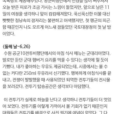
목욕탕도 제공해주었다. 공군비행단에서 신경을 많이 써주셔서
오늘 받은 피로가 조금 가시는 느낌이 들었지만, 앞으로 남은 11
일의 여정을 생각하니 앞이 캄캄해져왔다. 푹신푹신한 이불 대신
빳빳한 침낭속의 잠자리는 불편하고 어색했지만, 첫 행군의 피곤
함 때문인지 나도 모르게 어느새 잠들었던 국토대장정의 첫 날 밤
이었다.
<둘째 날-6.26>
수원 공군10전투비행단에서의 아침 식사 메뉴는 군대리아였다.
말로만 듣던 군대 햄버거 요리를 먹을 수 있다는 생각에 뛸 듯이
기뻤다. 내가 좋아하는 우유도 제공되었는데, 시중에서는 볼 수
없는 커다란 250ml 우유라서 신기했다. 행복하게 아침식사를 끝
내고, 전쟁이 발발했을 때 사용되었던 퇴역한 전투기들의 전시물
을 보러갔다. 전투기 탑승공간은 생각보다 아담했다.
이 전투기가 실제로 하늘을 난다고 생각하니 전투기들이 더 멋있
어 보였다. 전투기를 이렇게 가까이서 볼 기회가 없기 때문인지
대원들은 전투기를 배경으로 사진 찍기에 여념이 없었다. 그 다