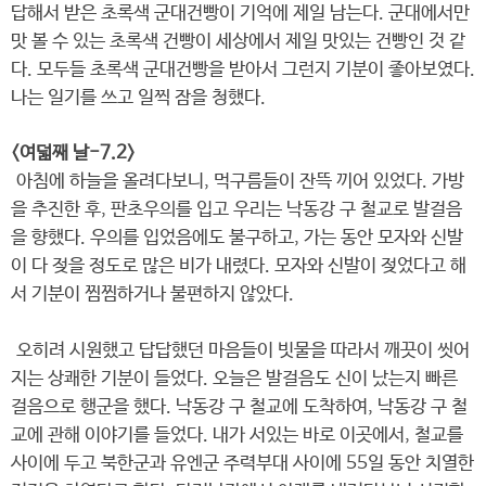
답해서 받은 초록색 군대건빵이 기억에 제일 남는다. 군대에서만
맛 볼 수 있는 초록색 건빵이 세상에서 제일 맛있는 건빵인 것 같
다. 모두들 초록색 군대건빵을 받아서 그런지 기분이 좋아보였다.
나는 일기를 쓰고 일찍 잠을 청했다.
<여덟째 날-7.2>
아침에 하늘을 올려다보니, 먹구름들이 잔뜩 끼어 있었다. 가방
을 추진한 후, 판초우의를 입고 우리는 낙동강 구 철교로 발걸음
을 향했다. 우의를 입었음에도 불구하고, 가는 동안 모자와 신발
이 다 젖을 정도로 많은 비가 내렸다. 모자와 신발이 젖었다고 해
서 기분이 찜찜하거나 불편하지 않았다.
오히려 시원했고 답답했던 마음들이 빗물을 따라서 깨끗이 씻어
지는 상쾌한 기분이 들었다. 오늘은 발걸음도 신이 났는지 빠른
걸음으로 행군을 했다. 낙동강 구 철교에 도착하여, 낙동강 구 철
교에 관해 이야기를 들었다. 내가 서있는 바로 이곳에서, 철교를
사이에 두고 북한군과 유엔군 주력부대 사이에 55일 동안 치열한