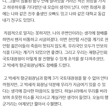
니, 그들이 침몰된 함수 안에 살아있을 거라는 작은 희망을 가지
고 하루하루를 기다렸던 내 모습이 생각이 났다. 이번 희생자 중
에는 나와 같은 진주 출생인 오빠도 있고 나와 같은 대학교 동갑
내기 친구도 있었다.
직접적으로 알지는 못하지만, 나의 주변인이라는 생각에 참배를
하면서 왠지 비통하고 서글퍼졌다. 이번 천안함 사건을 계기로 천
안함 젊은이들의 죽음이 헛되지 않도록, 우리국민 모두가 안보의
식을 다지는 계기가 되었으면 좋겠다. 그리고 우리는 재향군인회
국토대장정이 이렇게 잘 진행될 수 있게 초석을 잘 다져주셨던,
고 박세직 향군회장님께도 참배를 드렸다.
고 박세직 향군회장님과 함께 3기 국토대장정을 할 수 없어 안타
까웠지만, 고 박세직 회장님 덕분에 우리가 지금여기 있을 수 있
다는 생각에 감사한 마음이도 들었다. 하늘나라에서 우리를 바라
보며 흐뭇한 미소를 지으시고 계실거란 생각이 들었다. 오늘의 행
군거리는 어제보단 짧아서 수월했다.