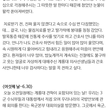
심으로 걱정해주시는 그 따뜻한 말 한마디 때문에 참았던 눈물이
왈칵 쏟아져버렸다.
치료받기 전, 진짜 울지 않겠다고 속으로 수십 번 다짐했었는
데... 결국, 나는 물집치료를 받고 발가락에 붕대를 칭칭 감았다.
발목통증 때문에 진통제 주사를 맞기로 하고 간호사 언니를 따라
갔다. 언니가 나도 간호사 하면서 힘든 일이 많아 많이 울었다며,
속 시원하게 다 울어버리고 힘내라고 응원해주셔 마음이 편안해
졌다. 환자들이 너무 많아, 밤늦게까지 계속되는 진찰에도 불구하
고 웃는 얼굴로 자상하게 대해주신 계룡대 의사선생님들과 간호
사언니한테 너무 감사하다는 말을 꼭 전하고 싶다.
<여섯째 날-6.30>
오늘 오전일정에는 계룡대 견학이 포함되어 있는 날! 우리는 3
군 수뇌부들과 대통령께서 직접 모여 우리나라의 국방안보에 관
해 회의를 한다는 육군본부 대회의실을 방문했다. 그곳에서 육군,