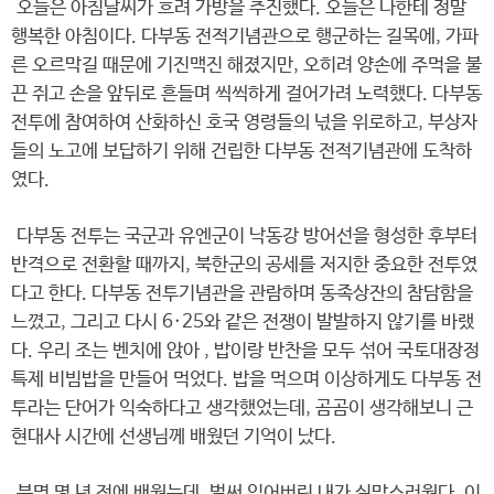
오늘은 아침날씨가 흐려 가방을 추진했다. 오늘은 나한테 정말
행복한 아침이다. 다부동 전적기념관으로 행군하는 길목에, 가파
른 오르막길 때문에 기진맥진 해졌지만, 오히려 양손에 주먹을 불
끈 쥐고 손을 앞뒤로 흔들며 씩씩하게 걸어가려 노력했다. 다부동
전투에 참여하여 산화하신 호국 영령들의 넋을 위로하고, 부상자
들의 노고에 보답하기 위해 건립한 다부동 전적기념관에 도착하
였다.
다부동 전투는 국군과 유엔군이 낙동강 방어선을 형성한 후부터
반격으로 전환할 때까지, 북한군의 공세를 저지한 중요한 전투였
다고 한다. 다부동 전투기념관을 관람하며 동족상잔의 참담함을
느꼈고, 그리고 다시 6·25와 같은 전쟁이 발발하지 않기를 바랬
다. 우리 조는 벤치에 앉아 , 밥이랑 반찬을 모두 섞어 국토대장정
특제 비빔밥을 만들어 먹었다. 밥을 먹으며 이상하게도 다부동 전
투라는 단어가 익숙하다고 생각했었는데, 곰곰이 생각해보니 근
현대사 시간에 선생님께 배웠던 기억이 났다.
분명 몇 년 전에 배웠는데, 벌써 잊어버린 내가 실망스러웠다. 이