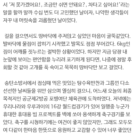
서 ‘저 못가겠어요!, 조금만 쉬면 안돼요?, 차타고 싶어요!’라는
말을 할까 말까 수십 번도 더 고민했던 날이자, 나약한 생각들이
자꾸 내 머릿속을 괴롭혔던 날이었다.
길을 걸으면서도 땅바닥에 주저앉고 싶었던 마음이 굴뚝같았다.
발바닥에 물집이 잡히기 시작했고 발목도 점점 부어갔다. 6kg인
짐이 어깨를 짓누르는 절박한 상황이었다. 하지만 지금 당장 내
눈앞에 보이는 편안함을 누리려 포기하게 된다면, 나중에 정말 후
회할 것 같아 고개를 푹 숙이고 묵묵히 땅바닥만 보고 걸었다.
송탄소방서에서 점심때 먹은 맛있는 탕수육반찬과 그름낀 다소
선선한 날씨들을 위안 삼으며 열심히 걸으니, 어느새 오늘의 최종
목적지인 공군제2방공 포병여단 체육관에 도착하였다. 저녁에는
우리나라와 우루과이의 16강 월드컵경기가 있어 일행중 누군가
휴대한 휴대용 빔 프로젝트를 벽에 쏘아 옹색하게 축구경기를 보
았다. 축구를 시청하기에는 여건이 좋지 않았지만, 그래도 모두모
여 다같이 한마음 한뜻으로 응원하고 교감할 수 있어 너무 좋았던