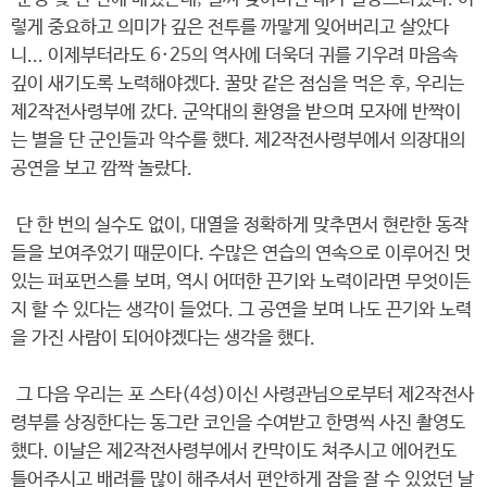
렇게 중요하고 의미가 깊은 전투를 까맣게 잊어버리고 살았다
니... 이제부터라도 6·25의 역사에 더욱더 귀를 기우려 마음속
깊이 새기도록 노력해야겠다. 꿀맛 같은 점심을 먹은 후, 우리는
제2작전사령부에 갔다. 군악대의 환영을 받으며 모자에 반짝이
는 별을 단 군인들과 악수를 했다. 제2작전사령부에서 의장대의
공연을 보고 깜짝 놀랐다.
단 한 번의 실수도 없이, 대열을 정확하게 맞추면서 현란한 동작
들을 보여주었기 때문이다. 수많은 연습의 연속으로 이루어진 멋
있는 퍼포먼스를 보며, 역시 어떠한 끈기와 노력이라면 무엇이든
지 할 수 있다는 생각이 들었다. 그 공연을 보며 나도 끈기와 노력
을 가진 사람이 되어야겠다는 생각을 했다.
그 다음 우리는 포 스타(4성)이신 사령관님으로부터 제2작전사
령부를 상징한다는 동그란 코인을 수여받고 한명씩 사진 촬영도
했다. 이날은 제2작전사령부에서 칸막이도 쳐주시고 에어컨도
틀어주시고 배려를 많이 해주셔서 편안하게 잠을 잘 수 있었던 날