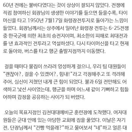
60년 전에는 불바다였다는 것이 상상이 잘되지 않았다. 전쟁에
직접 참여하신 회장님의 생생한 이야기를 들으면 들을수록, 타이
머신을 타고 1950년 7월17일 화령장전투지로 돌아가는 느낌이
들었다. 회장님께서는 상주에서 일어난 화령장 전투는 6·25전쟁
중 한국군에 의한 최초의 승전지이며, 최소한의 피해로 최대전과
를 낸 효과적인 전투라고 역설하셨다. 다시 타이머신을 타고 현재
로 돌아와, 버스를 타고 행군 출발지점까지 이동했다.
걸을 때마다 물집이 쓰라려 엉성하게 걸으니, 우리 팀 대원들이
“괜찮아?, 걸을 수 있겠어?, 힘내!”라고 걱정해주고 또 격려해
주어, 심신이 지쳤던 내게 큰 힘이 되었다. 불과 6일 전만해도 어
색하고 낯선 사이였는데, 행군을 하며 어느새 같이 기뻐하고 힘들
어하며 감정을 공유하는 사이가 되 버렸다.
오늘의 목표지점인 김천대대예비군 훈련장에 도착했다. 여자대
원들은 군대 안에 있는 아담한 교회에 짐을 풀었다. 이날은 자기
전, 단장님께서 “건빵 먹을래?”하고 물어보셔 “네”하고 얼른 대