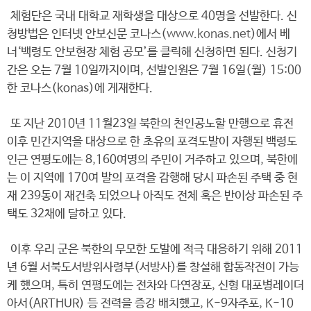
체험단은 국내 대학교 재학생을 대상으로 40명을 선발한다. 신
청방법은 인터넷 안보신문 코나스(
www.konas.net
)에서 베
너‘백령도 안보현장 체험 공모’를 클릭해 신청하면 된다. 신청기
간은 오는 7월 10일까지이며, 선발인원은 7월 16일(월) 15:00
한 코나스(konas)에 게재한다.
또 지난 2010년 11월23일 북한의 천인공노할 만행으로 휴전
이후 민간지역을 대상으로 한 초유의 포격도발이 자행된 백령도
인근 연평도에는 8,160여명의 주민이 거주하고 있으며, 북한에
는 이 지역에 170여 발의 포격을 감행해 당시 파손된 주택 중 현
재 239동이 재건축 되었으나 아직도 전체 혹은 반이상 파손된 주
택도 32채에 달하고 있다.
이후 우리 군은 북한의 무모한 도발에 적극 대응하기 위해 2011
년 6월 서북도서방위사령부(서방사)를 창설해 합동작전이 가능
케 했으며, 특히 연평도에는 전차와 다연장포, 신형 대포병레이더
아서(ARTHUR) 등 전력을 증강 배치했고, K-9자주포, K-10