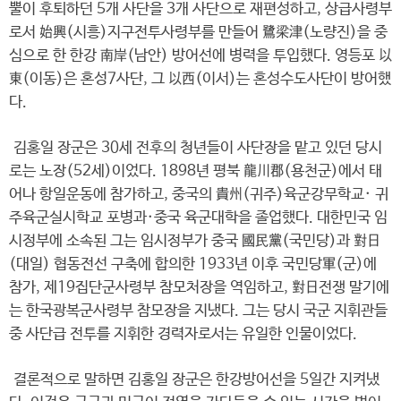
뿔이 후퇴하던 5개 사단을 3개 사단으로 재편성하고, 상급사령부
로서 始興(시흥)지구전투사령부를 만들어 鷺梁津(노량진)을 중
심으로 한 한강 南岸(남안) 방어선에 병력을 투입했다. 영등포 以
東(이동)은 혼성7사단, 그 以西(이서)는 혼성수도사단이 방어했
다.
김홍일 장군은 30세 전후의 청년들이 사단장을 맡고 있던 당시
로는 노장(52세)이었다. 1898년 평북 龍川郡(용천군)에서 태
어나 항일운동에 참가하고, 중국의 貴州(귀주)육군강무학교· 귀
주육군실시학교 포병과·중국 육군대학을 졸업했다. 대한민국 임
시정부에 소속된 그는 임시정부가 중국 國民黨(국민당)과 對日
(대일) 협동전선 구축에 합의한 1933년 이후 국민당軍(군)에
참가, 제19집단군사령부 참모처장을 역임하고, 對日전쟁 말기에
는 한국광복군사령부 참모장을 지냈다. 그는 당시 국군 지휘관들
중 사단급 전투를 지휘한 경력자로서는 유일한 인물이었다.
결론적으로 말하면 김홍일 장군은 한강방어선을 5일간 지켜냈