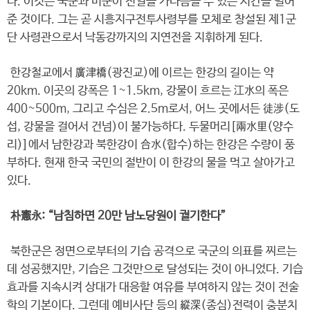
다. 이것은 국군과 미군이 전열을 가다듬을 수 있는 시간을 벌어
준 것이다. 그는 곧 시흥지구전투사령부를 모체로 창설된 제1군
단 사령관으로서 낙동강까지의 지연전을 지휘하게 된다.
한강철교에서 廣津橋(광진교)에 이르는 한강의 길이는 약
20km. 이곳의 강폭은 1~1.5km, 강물이 흐르는 江水의 폭은
400~500m, 그리고 수심은 2.5m로서, 어느 곳에서든 徒涉(도
섭, 강물을 걸어서 건넘)이 불가능하다. 두물머리[兩水里(양수
리)]에서 남한강과 북한강이 合水(합수)하는 한강은 수량이 풍
부하다. 현재 한국 국민의 절반이 이 한강의 물을 먹고 살아가고
있다.
朴憲永: “남침하면 20만 남노당원이 궐기한다”
북한군은 정면으로부터의 기습 공격으로 국군의 의표를 찌르는
데 성공했지만, 기습은 그것만으로 달성되는 것이 아니었다. 기습
효과를 지속시켜 상대가 대응할 여유를 부여하지 않는 것이 전술
학의 기본이다. 그런데 예비사단 등의 縱深(종심)전력이 충분치