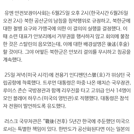
유엔 안전보장이사회는 6월25일 오후 2시(한국시간 6월26일
오전 2시) 북한 공산군의 남침을 침략행위로 규정하고, 북한군에
대한 철병 요구와 가맹국에 의한 이 결의의 실행을 결정했다. 이
때 소련 대표가 안보리에서 거부권을 행사하지 않고 회의에 불참
한 것은 스탈린의 음모였는데, 이에 대한 배경설명은 後述(후술)
할 것이다. 그야 어떻든 북한군은 안보리 결의를 무시하고 침공을
계속했다.
25일 저녁(미국 시각)에 전용기 인디펜던스號(호)가 위싱턴 국
립공항에 착륙했다. 트루먼 대통령은 마중 나온 애치슨 국무장관,
루이스 존슨 국방장관과 함께 리무진을 타고 고위급 인사 14명이
모인 블레어 하우스(미국의 영빈관)로 직행했다. 대통령은 참석
자 전원이 발언하도록 유도했다.
러스크 국무차관은 “戰後(전후) 5년간 한국에 주둔했던 미국으
로서는 특별한 책임이 있다. 한반도가 공산화된다면 이는 일본의