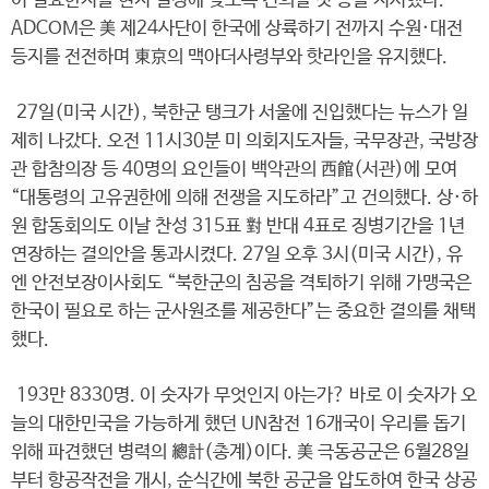
이 필요한지를 현지 실정에 맞도록 건의할 것 등을 지시했다.
ADCOM은 美 제24사단이 한국에 상륙하기 전까지 수원·대전
등지를 전전하며 東京의 맥아더사령부와 핫라인을 유지했다.
27일(미국 시간), 북한군 탱크가 서울에 진입했다는 뉴스가 일
제히 나갔다. 오전 11시30분 미 의회지도자들, 국무장관, 국방장
관 합참의장 등 40명의 요인들이 백악관의 西館(서관)에 모여
“대통령의 고유권한에 의해 전쟁을 지도하라”고 건의했다. 상·하
원 합동회의도 이날 찬성 315표 對 반대 4표로 징병기간을 1년
연장하는 결의안을 통과시켰다. 27일 오후 3시(미국 시간), 유
엔 안전보장이사회도 “북한군의 침공을 격퇴하기 위해 가맹국은
한국이 필요로 하는 군사원조를 제공한다”는 중요한 결의를 채택
했다.
193만 8330명. 이 숫자가 무엇인지 아는가? 바로 이 숫자가 오
늘의 대한민국을 가능하게 했던 UN참전 16개국이 우리를 돕기
위해 파견했던 병력의 總計(총계)이다. 美 극동공군은 6월28일
부터 항공작전을 개시, 순식간에 북한 공군을 압도하여 한국 상공