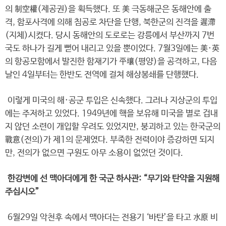
의 制空權(제공권)을 획득했다. 또 美 극동해군은 동해안에 출
격, 함포사격에 의해 침공로 차단을 단행, 북한군의 진격을 遲滯
(지체)시켰다. 당시 동해안의 도로로는 강릉에서 부산까지 7번
국도 하나가 길게 뻗어 내리고 있을 뿐이었다. 7월3일에는 美·英
의 항공모함에서 발진한 함재기가 平壤(평양)을 공격하고, 다음
날인 4일부터는 한반도 전역에 걸쳐 해상봉쇄를 단행했다.
이렇게 미국의 해·공군 투입은 신속했다. 그러나 지상군의 투입
에는 주저하고 있었다. 1949년에 핵을 보유해 미국을 별로 겁내
지 않던 소련이 개입할 우려도 있었지만, 붕괴하고 있는 한국군의
戰意(전의)가 제1의 문제였다. 부족한 전력이야 증강하면 되지
만, 전의가 없으면 구원도 아무 소용이 없었던 것이다.
한강변에 선 맥아더에게 한 국군 하사관: “무기와 탄약을 지원해
주십시오”
6월29일 악천후 속에서 맥아더는 전용기 ‘바탄’을 타고 水原 비