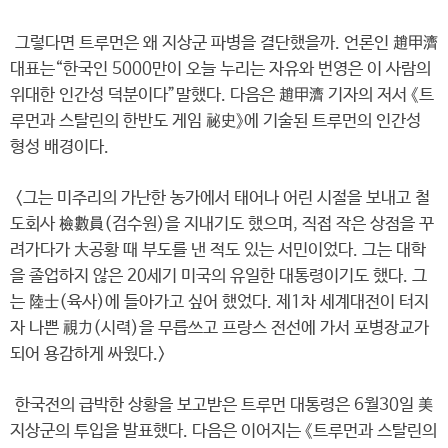
그렇다면 트루먼은 왜 지상군 파병을 결단했을까. 언론인 趙甲濟
대표는“한국인 5000만이 오늘 누리는 자유와 번영은 이 사람의
위대한 인간성 덕분이다”말했다. 다음은 趙甲濟 기자의 저서 《트
루먼과 스탈린의 한반도 게임 秘史》에 기술된 트루먼의 인간성
형성 배경이다.
<그는 미주리의 가난한 농가에서 태어나 어린 시절을 보내고 철
도회사 檢數員(검수원)을 지내기도 했으며, 직접 작은 상점을 꾸
려가다가 大공황 때 부도를 낸 적도 있는 서민이었다. 그는 대학
을 졸업하지 않은 20세기 미국의 유일한 대통령이기도 했다. 그
는 陸士(육사)에 들아가고 싶어 했었다. 제1차 세계대전이 터지
자 나쁜 視力(시력)을 무릅쓰고 프랑스 전선에 가서 포병장교가
되어 용감하게 싸웠다.>
한국전의 급박한 상황을 보고받은 트루먼 대통령은 6월30일 美
지상군의 투입을 발표했다. 다음은 이어지는 《트루먼과 스탈린의