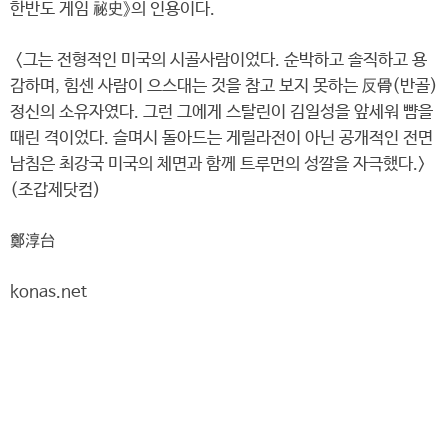
한반도 게임 秘史》의 인용이다.
<그는 전형적인 미국의 시골사람이었다. 순박하고 솔직하고 용
감하며, 힘센 사람이 으스대는 것을 참고 보지 못하는 反骨(반골)
정신의 소유자였다. 그런 그에게 스탈린이 김일성을 앞세워 뺨을
때린 격이었다. 슬며시 돌아드는 게릴라전이 아닌 공개적인 전면
남침은 최강국 미국의 체면과 함께 트루먼의 성깔을 자극했다.>
(조갑제닷컴)
鄭淳台
konas.net