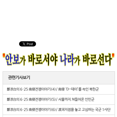
관련기사보기
鄭淳台의 6·25 南侵전쟁이야기(4)/ 南侵 ‘D-데이’를 속인 북한군
鄭淳台의 6·25 南侵전쟁이야기(5)/ 서울까지 쳐들어온 인민군
鄭淳台의 6·25 南侵전쟁이야기(6)/ 渡河지점을 놓고 고심하는 국군 1사단