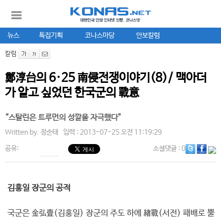
뉴스
특집기획
코나스마당
안보칼럼
칼럼
鄭淳台의 6·25 南侵전쟁이야기(8)/ 맥아더
가 알고 싶었던 한국군의 戰意
“스탈린은 트루먼의 성깔을 자극했다”
Written by.
정순태
입력 : 2013-07-25 오전 11:19:29
공유:
소셜댓글
: 0
김홍일 장군의 공적
국군은 金弘壹(김홍일) 장군의 주도 하에 緖戰(서전) 패배로 뿔