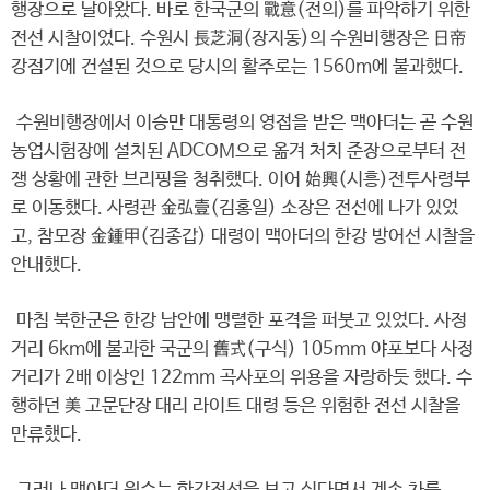
행장으로 날아왔다. 바로 한국군의 戰意(전의)를 파악하기 위한
전선 시찰이었다. 수원시 長芝洞(장지동)의 수원비행장은 日帝
강점기에 건설된 것으로 당시의 활주로는 1560m에 불과했다.
수원비행장에서 이승만 대통령의 영접을 받은 맥아더는 곧 수원
농업시험장에 설치된 ADCOM으로 옮겨 처치 준장으로부터 전
쟁 상황에 관한 브리핑을 청취했다. 이어 始興(시흥)전투사령부
로 이동했다. 사령관 金弘壹(김홍일) 소장은 전선에 나가 있었
고, 참모장 金鍾甲(김종갑) 대령이 맥아더의 한강 방어선 시찰을
안내했다.
마침 북한군은 한강 남안에 맹렬한 포격을 퍼붓고 있었다. 사정
거리 6km에 불과한 국군의 舊式(구식) 105mm 야포보다 사정
거리가 2배 이상인 122mm 곡사포의 위용을 자랑하듯 했다. 수
행하던 美 고문단장 대리 라이트 대령 등은 위험한 전선 시찰을
만류했다.