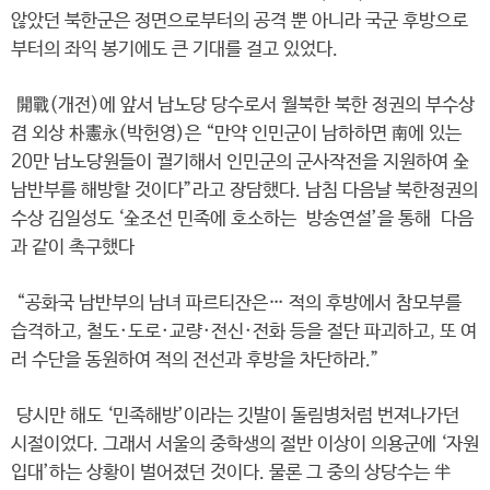
않았던 북한군은 정면으로부터의 공격 뿐 아니라 국군 후방으로
부터의 좌익 봉기에도 큰 기대를 걸고 있었다.
開戰(개전)에 앞서 남노당 당수로서 월북한 북한 정권의 부수상
겸 외상 朴憲永(박헌영)은 “만약 인민군이 남하하면 南에 있는
20만 남노당원들이 궐기해서 인민군의 군사작전을 지원하여 全
남반부를 해방할 것이다”라고 장담했다. 남침 다음날 북한정권의
수상 김일성도 ‘全조선 민족에 호소하는 방송연설’을 통해 다음
과 같이 촉구했다
“공화국 남반부의 남녀 파르티잔은… 적의 후방에서 참모부를
습격하고, 철도·도로·교량·전신·전화 등을 절단 파괴하고, 또 여
러 수단을 동원하여 적의 전선과 후방을 차단하라.”
당시만 해도 ‘민족해방’이라는 깃발이 돌림병처럼 번져나가던
시절이었다. 그래서 서울의 중학생의 절반 이상이 의용군에 ‘자원
입대’하는 상황이 벌어졌던 것이다. 물론 그 중의 상당수는 半