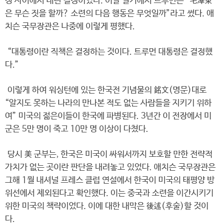
정 사이에서 내린 결정이었다. 이날 일기에서 트루먼은 “毛澤東
은 무슨 짓을 할까? 소련의 다음 행동은 무엇일까”라고 썼다. 애
치슨 국무장관은 나중에 이렇게 평했다.
“대통령이란 직책은 결정하는 것이다. 트루먼 대통령은 결정했
다.”
이렇게 하여 워싱턴에 있는 한국전 기념물의 銘文(명문)대로
“알지도 못하는 나라의 만나본 적도 없는 사람들을 지키기 위하
여” 미국의 젊은이들이 한국에 파병된다. 3년간 이 전장에서 미
군은 5만 명이 죽고 10만 명 이상이 다쳤다.
당시 美 군부는, 한국은 미국이 싸워서까지 보호할 만한 전략적
가치가 없는 곳이란 판단을 내려놓고 있었다. 애치슨 국무장관은
그해 1월 내셔널 프레스 클럽 연설에서 한국이 미국의 태평양 방
위선에서 제외된다고 확인했다. 이는 중국과 소련을 이간시키기
위한 미국의 책략이었다. 이에 대한 내막은 後述(후술)할 것이
다.