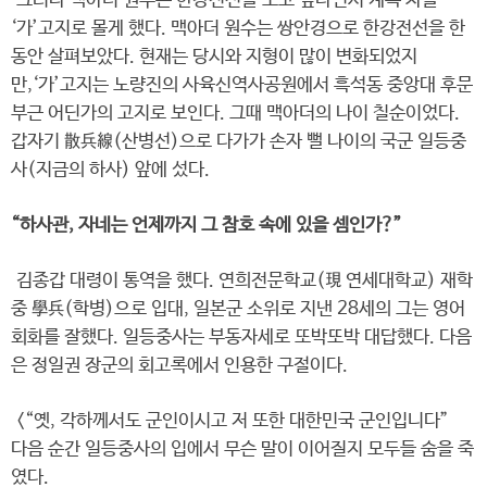
그러나 맥아더 원수는 한강전선을 보고 싶다면서 계속 차를
‘가’고지로 몰게 했다. 맥아더 원수는 쌍안경으로 한강전선을 한
동안 살펴보았다. 현재는 당시와 지형이 많이 변화되었지
만,‘가’고지는 노량진의 사육신역사공원에서 흑석동 중앙대 후문
부근 어딘가의 고지로 보인다. 그때 맥아더의 나이 칠순이었다.
갑자기 散兵線(산병선)으로 다가가 손자 뻘 나이의 국군 일등중
사(지금의 하사) 앞에 섰다.
“하사관, 자네는 언제까지 그 참호 속에 있을 셈인가?”
김종갑 대령이 통역을 했다. 연희전문학교(現 연세대학교) 재학
중 學兵(학병)으로 입대, 일본군 소위로 지낸 28세의 그는 영어
회화를 잘했다. 일등중사는 부동자세로 또박또박 대답했다. 다음
은 정일권 장군의 회고록에서 인용한 구절이다.
<“옛, 각하께서도 군인이시고 저 또한 대한민국 군인입니다”
다음 순간 일등중사의 입에서 무슨 말이 이어질지 모두들 숨을 죽
였다.