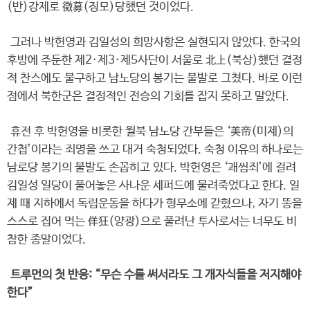
(반)강제로 徵募(징모)당했던 것이었다.
그러나 박헌영과 김일성의 희망사항은 실현되지 않았다. 한국의
후방에 주둔한 제2·제3·제5사단이 서울로 北上(북상)했던 결정
적 찬스에도 불구하고 남노당의 봉기는 불발로 그쳤다. 바로 이런
점에서 북한군은 결정적인 전승의 기회를 잡지 못하고 말았다.
휴전 후 박헌영을 비롯한 월북 남노당 간부들은 ‘美帝(미제)의
간첩’이라는 죄명을 쓰고 대거 숙청되었다. 숙청 이유의 하나로는
남로당 봉기의 불발도 손꼽히고 있다. 박헌영은 ‘괘씸죄’에 걸려
김일성 일당이 풀어놓은 사나운 세퍼드에 물려죽었다고 한다. 일
제 때 지하에서 독립운동을 하다가 형무소에 갇혔으나, 자기 똥을
스스로 집어 먹는 佯狂(양광)으로 풀려난 투사로서는 너무도 비
참한 종말이었다.
트루먼의 첫 반응: “무슨 수를 써서라도 그 개자식들을 저지해야
한다”