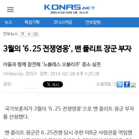
뉴스
특집기획
코나스마당
안보칼럼
안보뉴스
3월의 ‘6․25 전쟁영웅’, 밴 플리트 장군 부자
아들과 함께 참전해 ‘노블레스 오블리주’ 몸소 실천
Written by.
강치구
입력 : 2014-02-28 오후 1:25:38
공유:
소셜댓글
: 0
국가보훈처가 3월의 ‘6․25 전쟁영웅’으로 밴 플리트 장군 부자
를 선정했다.
벤 플리트 장군은 6․25전쟁 당시 주한 미8군 사령관을 역임했