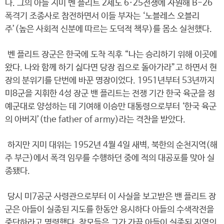
다. 그의 아들 지미 벤 플리트 2세도 6·25전쟁에 자원해 B-26
폭격기 조종사로 참전하면서 이들 부자는 ‘노블레스 오블리
주’(높은 사회적 신분에 따르는 도덕적 책무)를 몸소 실천했다.
벤 플리트 장군은 한국에 도착 직후 “나는 승리하기 위해 이곳에
왔다. 나와 함께 하기 싫다면 당장 집으로 돌아가라”고 하면서 현
장의 분위기를 단번에 바꾼 명장이었다. 1951년부터 53년까지
미8군을 지휘한 4성 장군 밴 플리트는 전쟁 기간 한국 육군을 정
예군대로 양성하는 데 기여해 이승만 대통령으로부터 ‘한국 육군
의 아버지’(the father of army)라는 격찬을 받았다.
하지만 지미 대위는 1952년 4월 4일 새벽, 북한의 순천지역(해
주 부근)에서 폭격 임무를 수행하던 중에 적의 대공포를 맞아 실
종됐다.
당시 미7공군 사령관으로부터 이 사실을 보고받은 밴 플리트 장
군은 아들이 실종된 지도를 한동안 응시하다 아들의 수색작전을
중단하라고 명령했다. 참모들은 그가 가끔 아들이 실종된 지역의