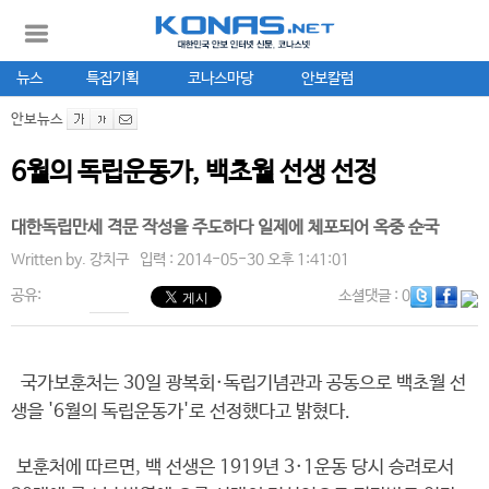
뉴스
특집기획
코나스마당
안보칼럼
안보뉴스
6월의 독립운동가, 백초월 선생 선정
대한독립만세 격문 작성을 주도하다 일제에 체포되어 옥중 순국
Written by.
강치구
입력 : 2014-05-30 오후 1:41:01
공유:
소셜댓글
: 0
국가보훈처는 30일 광복회·독립기념관과 공동으로 백초월 선
생을 '6월의 독립운동가'로 선정했다고 밝혔다.
보훈처에 따르면, 백 선생은 1919년 3·1운동 당시 승려로서