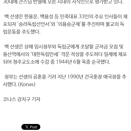
30대에 큰스님 반열에 오른 시대의 지식인으로 평가받고 있다.
백 선생은 한용운, 백용성 등 민족대표 33인의 주요 인사들이 체
포되자 '승려독립선언서'와 '의용승군제'를 추진하며 불교의 독
립운동을 주도했다.
백 선생은 상해 임시정부와 독립군에게 조달할 군자금 모집 및
용산역에서의 '대한독립만세' 격문 작성을 주도하다 일제에 체포
되어 청주교도소에 수감 중 1944년 6월 옥중 순국했다.
정부는 선생의 공훈을 기려 지난 1990년 건국훈장 애국장을 추
서했다.(Konas)
코나스 강치구 기자