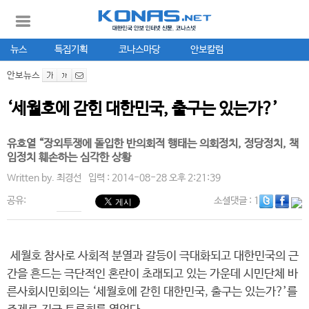
뉴스
특집기획
코나스마당
안보칼럼
안보뉴스
‘세월호에 갇힌 대한민국, 출구는 있는가?’
유호열 “장외투쟁에 돌입한 반의회적 행태는 의회정치, 정당정치, 책
임정치 훼손하는 심각한 상황
Written by.
최경선
입력 : 2014-08-28 오후 2:21:39
공유:
소셜댓글
: 1
세월호 참사로 사회적 분열과 갈등이 극대화되고 대한민국의 근
간을 흔드는 극단적인 혼란이 초래되고 있는 가운데 시민단체 바
른사회시민회의는 ‘세월호에 갇힌 대한민국, 출구는 있는가?’를