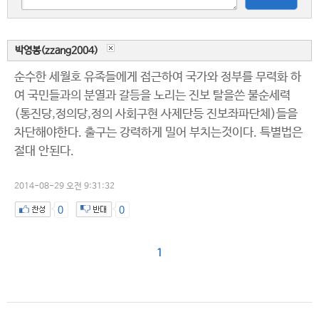
박영봉(zzang2004)
순수한 세월호 유족들에게 접근하여 국가와 정부를 무력화 하
여 국민들과의 분열과 갈등을 노리는 진보 탈을쓴 불순세력
(통진당,정의당,정의 사회구현 사제단등 진보좌파단체)들을
차단해야한다. 출구는 강력하게 밀어 부치는것이다. 특별법은
절대 안된다.
2014-08-29 오전 9:31:32
0
0
1