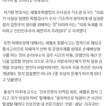
나가야 할 것이라고 주장했다.
차기환 변호사는 세월호특별법의 수사권과 기소권 요구는 “의회
가 사실상 임명한 특별검사가 수사-기소까지 장악하게 돼 삼권분
립의 입헌주의 원리를 위배하는 것”이라며 이는 “의회 독재를 의
미하고 인민민주주의 재판까지 우려된다”고 지적했다.
또한 피해보상에 대해서는 세월호 침몰사고는 법적으로 해상교
통사고이므로 피해자가 선박 및 운영주체를 상대로 손해배상청
구를 하는 것이 순리이나 이 경우 시간과 비용, 유병언의 재산 은
닉을 입증할 부담이 크므로 국가나 지방자치단체가 먼저 일정 금
액을 보상하는 방안이 바람직하지만, 의사자 지정 추진은 의사자
개념에도 맞지 않을뿐만 아니라 2중 보상의 문제가 따르게 된다
고 덧붙였다.
홍성기 아주대 교수는 ‘진보진영의 되먹임 회로, 세월호 참사 그
리고 국가 이성의 마비’ 발제에서 “정치적으로 파장이 큰 사건이
발생할 때마다 진보진영 내 전문가집단-언론-정당-지지국민-