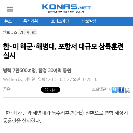
뉴스
특집기획
코나스마당
안보칼럼
안보뉴스
한·미 해군·해병대, 포항서 대규모 상륙훈련
실시
병력 7천600여명, 함정 30여척 동원
Written by.
이영찬
입력 : 2015-03-27 오전 10:25:10
공유:
소셜댓글
: 0
한·미 해군과 해병대가 독수리훈련(FE) 일환으로 연합 해상기
동훈련을 실시한다.