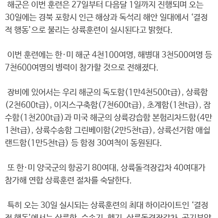
해군은 이번 훈련은 27일부터 다음달 1일까지 진행되며 오는
30일에는 경북 포항시 인근 해상과 독석리 해안 일대에서 ‘결정
적 행동’으로 불리는 상륙훈련이 실시된다고 밝혔다.
이번 훈련에는 한·미 해군 4천100여명, 해병대 3천500여명 등
7천600여명의 병력이 참가할 것으로 전해졌다.
장비에 있어서는 우리 해군의 독도함(1만4천500t급), 상륙함
(2천600t급), 이지스구축함(7천600t급), 초계함(1천t급), 잠
수함(1천200t급)과 미국 해군의 상륙강습함 본험리차드함(4만
1천t급), 상륙수송함 그린베이함(2만5천t급), 상륙선거함 애쉴
랜드함(1만5천t급) 등 함정 30여척이 동원된다.
또 한·미 양국군의 항공기 80여대, 상륙돌격장갑차 40여대가
참가해 연합 상륙훈련 절차를 숙달한다.
특히 오는 30일 실시되는 상륙훈련의 최대 하이라이트인 ‘결정