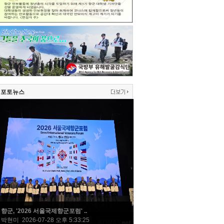
포토뉴스
향군, '2026 서울국제향군포럼' ..
박현미 2026-07-28 오후 5:33:25