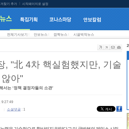
겨찾기 추가
시작페이지로 설정
전체기사보기
l
안보뉴스
l
깜짝뉴스
l
시끌벅적뉴스
2
, "北 4차 핵실험했지만, 기술
 않아"
대해서는 ‘정책 결정자들의 소관’
 9:27:49
소셜댓글
: 1
 능력은 기술적으로 향상되지 않았다고 미 국방부의 제임스 시링