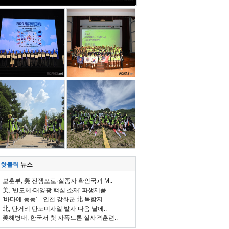
핫클릭
뉴스
보훈부, 美 전쟁포로·실종자 확인국과 M..
美, '반도체·태양광 핵심 소재' 파생제품..
'바다에 둥둥'…인천 강화군 北 목함지..
北, 단거리 탄도미사일 발사 다음 날에..
美해병대, 한국서 첫 자폭드론 실사격훈련..