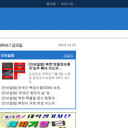
로그인
회원가입
026.8.7 금요일
AM 6:14:21
안보칼럼
더보기
[안보칼럼] 북한‘정찰정보총
국’임무 확대 의도와 ..
김정은은 2026년 7월 9일 노동
당 중앙군사위원회 제9기 제1
차 ..
[안보칼럼] 한국군 핵잠수함(SSN) 보유..
[안보칼럼] ‘유엔군 참전의 날’ 및 ..
[안보칼럼] 북한 핵물질 증산 동향과 ..
[안보칼럼] 북한의 국호 변경 의도와 ..