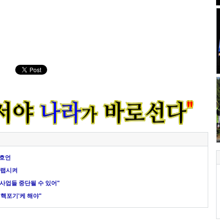
 호언
오버랩시켜
협사업들 중단될 수 있어"
 '핵포기'케 해야"