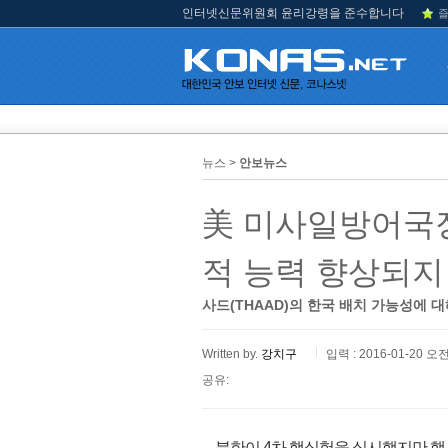
인터넷신문위원회 윤리강령을 준수합니다
즐
뉴스 >
안보뉴스
美 미사일방어국장
적 능력 향상되지
사드(THAAD)의 한국 배치 가능성에 
Written by.
강치구
입력 : 2016-01-20 오전
공유:
북한이 4차 핵실험을 실시했지만 핵