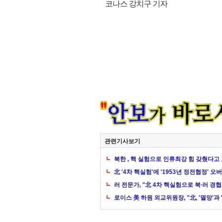
코나스 강치구 기자
관련기사보기
북한 , 핵 실험으로 인류최강 힘 갖췄다고
北 '4차 핵실험'에 '1953년 정전협정' 
러 전문가, "北 4차 핵실험으로 북∙러 경
로이스 美 하원 외교위원장, "北, '멸망'과