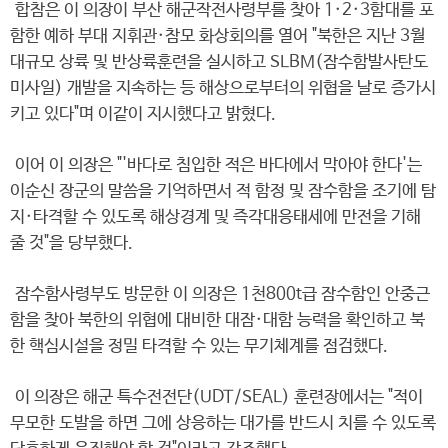
합참은 이 의장이 부산 해군작전사령부를 찾아 1·2·3함대를 포
함한 예하 부대 지휘관·참모 화상회의를 열어 "북한은 지난 3월
대규모 상륙 및 반상륙훈련을 실시하고 SLBM(잠수함발사탄도
미사일) 개발을 지속하는 등 해상으로부터의 위협을 날로 증가시
키고 있다"며 이같이 지시했다고 밝혔다.
이어 이 의장은 "'바다로 침입한 적은 바다에서 막아야 한다'는
이순신 장군의 말씀을 기억하면서 적 함정 및 잠수함을 조기에 탐
지·타격할 수 있도록 해상경계 및 즉각대응태세에 만전을 기해
줄 것"을 당부했다.
잠수함사령부도 방문한 이 의장은 1천800t급 잠수함인 안중근
함을 찾아 북한의 위협에 대비한 대잠·대함 능력을 확인하고 북
한 핵심시설을 정밀 타격할 수 있는 무기체계를 점검했다.
이 의장은 해군 특수전전단(UDT/SEAL) 훈련장에서는 "적이
무모한 도발을 하면 그에 상응하는 대가를 반드시 치를 수 있도록