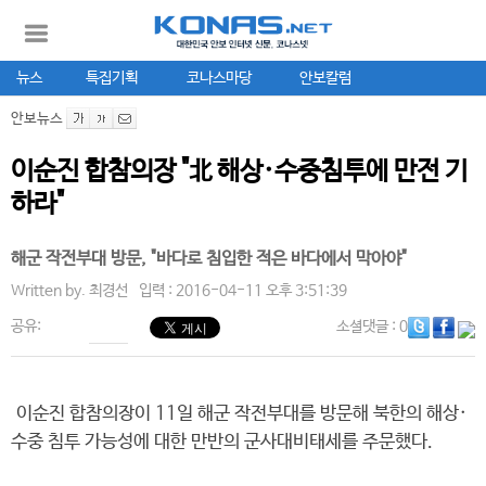
뉴스
특집기획
코나스마당
안보칼럼
안보뉴스
이순진 합참의장 "北 해상·수중침투에 만전 기
하라"
해군 작전부대 방문, "바다로 침입한 적은 바다에서 막아야"
Written by.
최경선
입력 : 2016-04-11 오후 3:51:39
공유:
소셜댓글
: 0
이순진 합참의장이 11일 해군 작전부대를 방문해 북한의 해상·
수중 침투 가능성에 대한 만반의 군사대비태세를 주문했다.