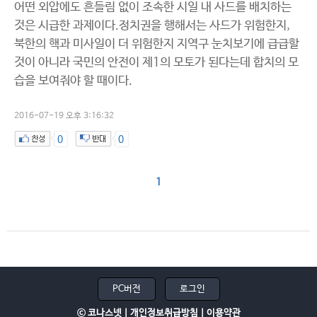
어떤 외압에도 흔들림 없이 조속한 시일 내 사드를 배치하는
것은 시급한 과제이다.정치권을 행해서는 사드가 위험한지,
북한의 핵과 미사일이 더 위험한지 지역구 눈치보기에 급급할
것이 아니라 국민의 안전이 제1의 모토가 된다는데 합치의 모
습을 보여줘야 할 때이다.
2016-07-19 오후 3:16:32
0
0
1
PC버전
로그인
ⓒ 코나스넷 |
개인정보취급방침
|
이용약관