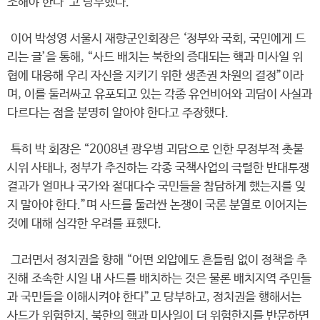
조해야 한다”고 당부했다.
이어 박성영 서울시 재향군인회장은 ‘정부와 국회, 국민에게 드
리는 글’을 통해, “사드 배치는 북한의 증대되는 핵과 미사일 위
협에 대응해 우리 자신을 지키기 위한 생존권 차원의 결정”이라
며, 이를 둘러싸고 유포되고 있는 각종 유언비어와 괴담이 사실과
다르다는 점을 분명히 알아야 한다고 주장했다.
특히 박 회장은 “2008년 광우병 괴담으로 인한 무정부적 촛불
시위 사태나, 정부가 추진하는 각종 국책사업의 극렬한 반대투쟁
결과가 얼마나 국가와 절대다수 국민들을 참담하게 했는지를 잊
지 말아야 한다.”며 사드를 둘러싼 논쟁이 국론 분열로 이어지는
것에 대해 심각한 우려를 표했다.
그러면서 정치권을 향해 “어떤 외압에도 흔들림 없이 정책을 추
진해 조속한 시일 내 사드를 배치하는 것은 물론 배치지역 주민들
과 국민들을 이해시켜야 한다”고 당부하고, 정치권을 행해서는
사드가 위험한지, 북한의 핵과 미사일이 더 위험한지를 반문하면