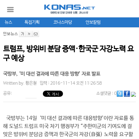
뉴스
특집기획
코나스마당
안보칼럼
안보뉴스
트럼프, 방위비 분담 증액·한국군 자강노력 요
구 예상
국방부, ‘미 대선 결과에 따른 대응 방향’ 자료 발표
Written by.
황은철
입력 : 2016-11-14 오전 11:26:58
공유:
소셜댓글
: 0
국방부는 14일 ‘미 대선 결과에 따른 대응방향’이란 자료를 통
해 도널드 트럼프 미국 차기 행정부가 “주한미군의 기여도에 걸
맞은 방위비 분담금 증액과 한국군의 자강(自强) 노력을 요구할