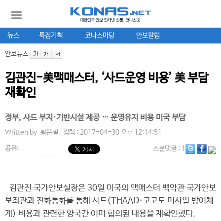
뉴스
특집기획
코나스마당
안보칼럼
안보뉴스
김관진-美맥매스터, ‘사드운영 비용’ 美 부담
재확인
정부, 사드 부지·기반시설 제공 … 운영유지 비용 미국 부담
Written by.
황은철
입력 : 2017-04-30 오후 12:14:51
공유:
소셜댓글
: 1
김관진 국가안보실장은 30일 미국의 맥매스터 백악관 국가안보
보좌관과 전화통화를 통해 사드(THAAD·고고도 미사일 방어체
계) 비용과 관련한 양국간 이미 합의된 내용을 재확인했다.