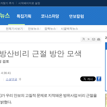
겨찾기 추가
시작페이지로 설정
전체기사보기
l
안보뉴스
l
깜짝뉴스
l
시끌벅적뉴스
2
방산비리 근절 방안 모색
성 검토
 4:36:41
소셜댓글
: 0
가 우리 안보의 고질적 문제로 지적돼온 방위사업 비리 근절을
밝혔다.