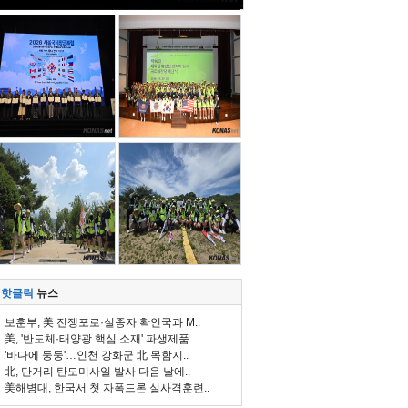
핫클릭
뉴스
보훈부, 美 전쟁포로·실종자 확인국과 M..
美, '반도체·태양광 핵심 소재' 파생제품..
'바다에 둥둥'…인천 강화군 北 목함지..
北, 단거리 탄도미사일 발사 다음 날에..
美해병대, 한국서 첫 자폭드론 실사격훈련..