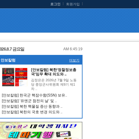
로그인
회원가입
026.8.7 금요일
AM 6:45:19
안보칼럼
더보기
[안보칼럼] 북한‘정찰정보총
국’임무 확대 의도와 ..
김정은은 2026년 7월 9일 노동
당 중앙군사위원회 제9기 제1
차 ..
[안보칼럼] 한국군 핵잠수함(SSN) 보유..
[안보칼럼] ‘유엔군 참전의 날’ 및 ..
[안보칼럼] 북한 핵물질 증산 동향과 ..
[안보칼럼] 북한의 국호 변경 의도와 ..