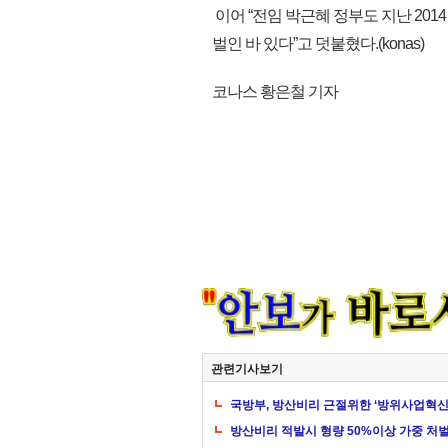
이어 “전임 박근혜 정부도 지난 2
벌인 바 있다”고 덧붙혔다.(konas)
코나스 황은철 기자
관련기사보기
국방부, 방산비리 근절위한 ‘방위사업혁신
방산비리 적발시 형량 50%이상 가중 처