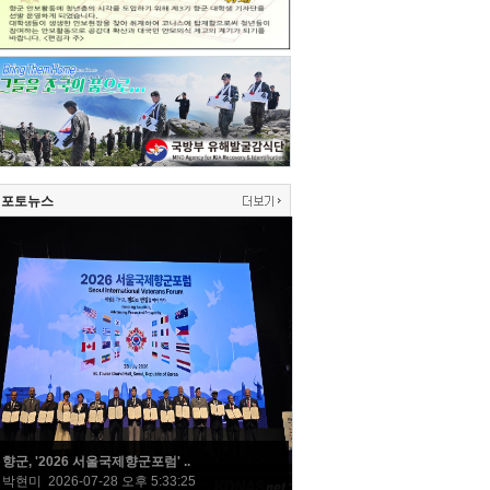
포토뉴스
향군, '2026 서울국제향군포럼' ..
박현미 2026-07-28 오후 5:33:25