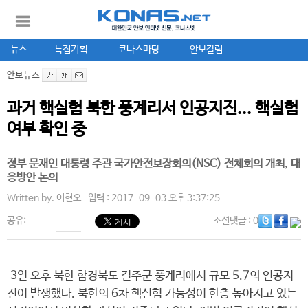
뉴스
특집기획
코나스마당
안보칼럼
안보뉴스
과거 핵실험 북한 풍계리서 인공지진... 핵실험
여부 확인 중
정부 문재인 대통령 주관 국가안전보장회의(NSC) 전체회의 개최, 대
응방안 논의
Written by.
이현오
입력 : 2017-09-03 오후 3:37:25
공유:
소셜댓글
: 0
3일 오후 북한 함경북도 길주군 풍계리에서 규모 5.7의 인공지
진이 발생했다. 북한의 6차 핵실험 가능성이 한층 높아지고 있는