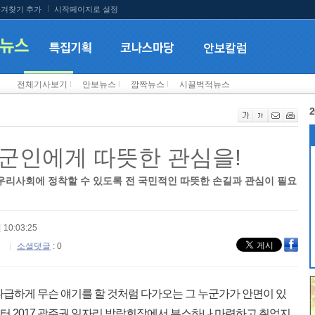
겨찾기 추가
시작페이지로 설정
전체기사보기
l
안보뉴스
l
깜짝뉴스
l
시끌벅적뉴스
2
군인에게 따뜻한 관심을!
우리사회에 정착할 수 있도록 전 국민적인 따뜻한 손길과 관심이 필요
 10:03:25
소셜댓글
: 0
다급하게 무슨 얘기를 할 것처럼 다가오는 그 누군가가 안면이 있
터 2017 광주권 일자리 박람회장에서 부스하나 마련하고 취업지