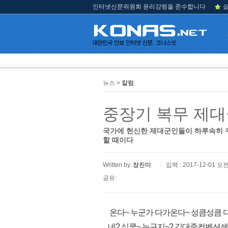
인터넷신문위원회 윤리강령을 준수합니다
즐
뉴스 >
칼럼
중장기 복무 제대
국가에 헌신한 제대군인들이 하루속히 
할 때이다
Written by.
장진미
입력 : 2017-12-01 오전
공유:
온다~ 누군가 다가온다~ 성큼성큼 
네? 심쿵~ 누구지~? 김대중컨벤션센