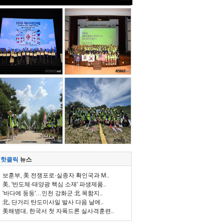
핫클릭
뉴스
보훈부, 美 전쟁포로·실종자 확인국과 M..
美, '반도체·태양광 핵심 소재' 파생제품..
'바다에 둥둥'…인천 강화군 北 목함지..
北, 단거리 탄도미사일 발사 다음 날에..
美해병대, 한국서 첫 자폭드론 실사격훈련..