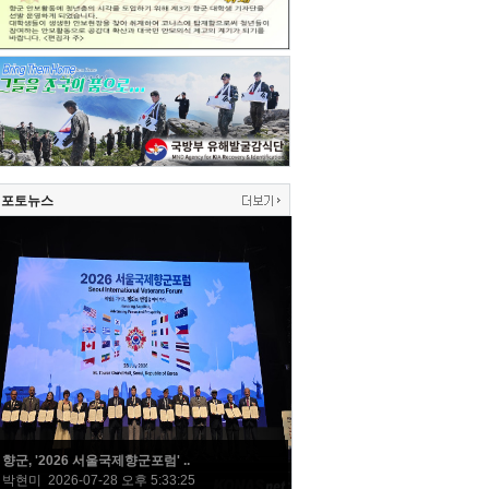
포토뉴스
향군, '2026 서울국제향군포럼' ..
박현미 2026-07-28 오후 5:33:25