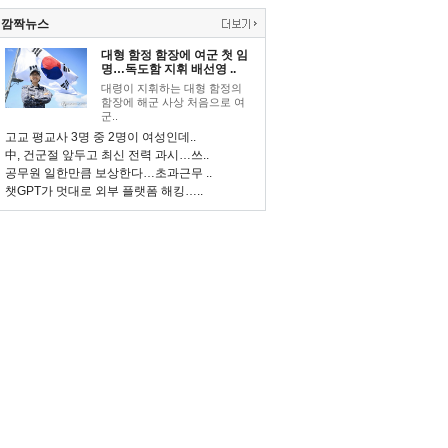
깜짝뉴스
대형 함정 함장에 여군 첫 임
명…독도함 지휘 배선영 ..
대령이 지휘하는 대형 함정의
함장에 해군 사상 처음으로 여
군..
고교 평교사 3명 중 2명이 여성인데..
中, 건군절 앞두고 최신 전력 과시…쓰..
공무원 일한만큼 보상한다…초과근무 ..
챗GPT가 멋대로 외부 플랫폼 해킹…..