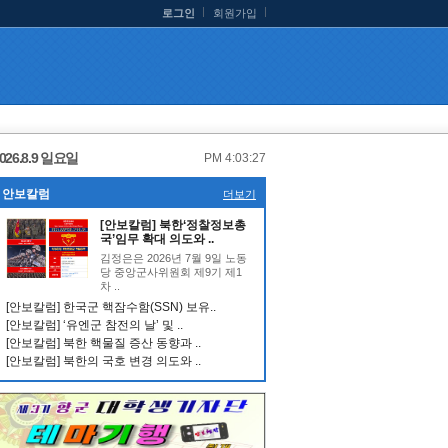
로그인
회원가입
026.8.9 일요일
PM 4:03:28
안보칼럼
더보기
[안보칼럼] 북한‘정찰정보총
국’임무 확대 의도와 ..
김정은은 2026년 7월 9일 노동
당 중앙군사위원회 제9기 제1
차 ..
[안보칼럼] 한국군 핵잠수함(SSN) 보유..
[안보칼럼] ‘유엔군 참전의 날’ 및 ..
[안보칼럼] 북한 핵물질 증산 동향과 ..
[안보칼럼] 북한의 국호 변경 의도와 ..