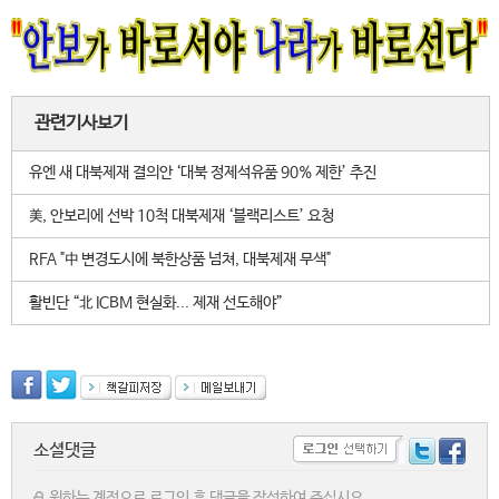
관련기사보기
유엔 새 대북제재 결의안 ‘대북 정제석유품 90% 제한’ 추진
美, 안보리에 선박 10척 대북제재 ‘블랙리스트’ 요청
RFA "中 변경도시에 북한상품 넘쳐, 대북제재 무색"
활빈단 “北 ICBM 현실화... 제재 선도해야”
소셜댓글
원하는 계정으로 로그인 후 댓글을 작성하여 주십시요.