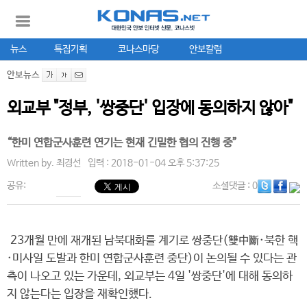
뉴스
특집기획
코나스마당
안보칼럼
안보뉴스
외교부 "정부, '쌍중단' 입장에 동의하지 않아"
“한미 연합군사훈련 연기는 현재 긴밀한 협의 진행 중”
Written by.
최경선
입력 : 2018-01-04 오후 5:37:25
공유:
소셜댓글
: 0
23개월 만에 재개된 남북대화를 계기로 쌍중단(雙中斷·북한 핵
·미사일 도발과 한미 연합군사훈련 중단)이 논의될 수 있다는 관
측이 나오고 있는 가운데, 외교부는 4일 '쌍중단'에 대해 동의하
지 않는다는 입장을 재확인했다.