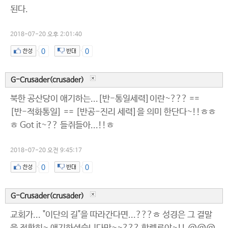
된다.
2018-07-20 오후 2:01:40
0
0
G-Crusader(crusader)
북한 공산당이 애기하는...[반-통일세력]이란~??? ==
[반-적화통일] == [반공-진리 세력]을 의미 한단다~!!ㅎㅎ
ㅎ Got it~?? 들쥐들아...!!ㅎ
2018-07-20 오전 9:45:17
0
0
G-Crusader(crusader)
교회가... "이단의 길"을 따라간다면...???ㅎ 성경은 그 결말