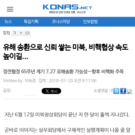
뉴스
특집기획
코나스마당
안보칼럼
칼럼
유해 송환으로 신뢰 쌓는 미북, 비핵협상 속도
높이길...
정전협정 65주년 계기 7.27 유해송환 가능성…향후 비핵화 주목
Written by.
이숙경
입력 : 2018-07-20 오전 9:11:06
공유:
소셜댓글
: 8
지난 6월 12일 미북정상회담이 끝난 지 한 달이 훌쩍 지나갔다.
곧바로 이어지는 실무회담에서 구체적인 실행계획이 나올 줄 알