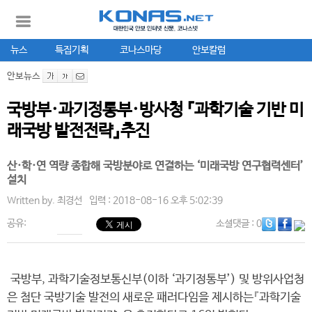
뉴스
특집기획
코나스마당
안보칼럼
안보뉴스
국방부·과기정통부·방사청 『과학기술 기반 미
래국방 발전전략』추진
산·학·연 역량 종합해 국방분야로 연결하는 ‘미래국방 연구협력센터’
설치
Written by.
최경선
입력 : 2018-08-16 오후 5:02:39
공유:
소셜댓글
: 0
국방부, 과학기술정보통신부(이하 ‘과기정통부’) 및 방위사업청
은 첨단 국방기술 발전의 새로운 패러다임을 제시하는『과학기술