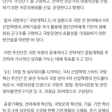
단(이 ‘추진단’)’을 구성하고, 산학연 전문가의 현장의견을 수렴
하기 위한 자문위원회를 신설․운영한다고 밝혔다.
앞서 국방부는「국방개혁2.0」의 일환으로 국방 전 분야에서 4차
산업혁명의 과학기술을 적극 활용해 첨단전력체계 기반의 정예
화된 군구조를 구현하고 국방운영의 효율성을 극대화하기 위한
방안들을 마련한 바 있다.
이번 추진단은 국방 차원의 총체적이고 전략적인 종합계획을 추
진하여 가시적인 성과를 거두는 데에 목표를 두고 있다.
오는 18일 첫 실무회의를 시작하는 ‘4차 산업혁명 스마트 국방
혁신 추진단’은 장관 직속의 국방 분야 4차 산업혁명의 컨트롤타
워로서, 국방차관을 단장으로 국방부․합참․방위사업청 및 관련
정부출연연구기관 등 국․과장급 30여명으로 구성된다.
총괄기획팀, 전력체계 혁신팀, 국방운영 혁신팀, 기술․기반 혁신
팀 등 4개 실무팀을 구성해 현행 기본계획의 구체화, 추가 과제의