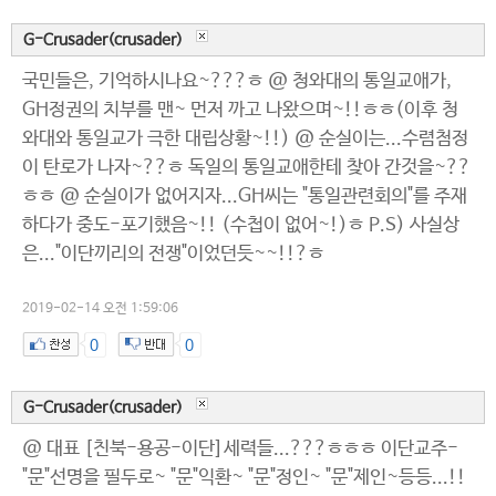
G-Crusader(crusader)
국민들은, 기억하시나요~???ㅎ @ 청와대의 통일교애가,
GH정권의 치부를 맨~ 먼저 까고 나왔으며~!!ㅎㅎ(이후 청
와대와 통일교가 극한 대립상황~!!) @ 순실이는...수렴첨정
이 탄로가 나자~??ㅎ 독일의 통일교애한테 찾아 간것을~??
ㅎㅎ @ 순실이가 없어지자...GH씨는 "통일관련회의"를 주재
하다가 중도-포기했음~!! (수첩이 없어~!)ㅎ P.S) 사실상
은..."이단끼리의 전쟁"이었던듯~~!!?ㅎ
2019-02-14 오전 1:59:06
0
0
G-Crusader(crusader)
@ 대표 [친북-용공-이단]세력들...???ㅎㅎㅎ 이단교주-
"문"선명을 필두로~ "문"익환~ "문"정인~ "문"제인~등등...!!