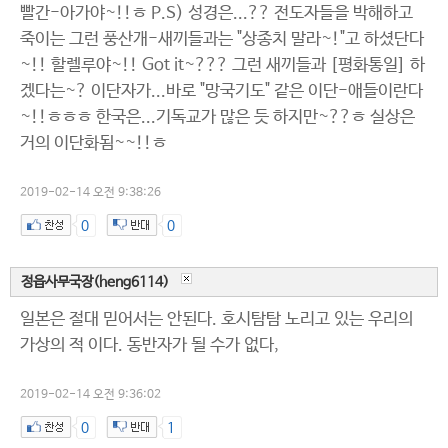
빨간-아가야~!!ㅎ P.S) 성경은...?? 전도자들을 박해하고
죽이는 그런 풍산개-새끼들과는 "상종치 말라~!"고 하셨단다
~!! 할렐루야~!! Got it~??? 그런 새끼들과 [평화통일] 하
겠다는~? 이단자가...바로 "망국기도" 같은 이단-애들이란다
~!!ㅎㅎㅎ 한국은...기독교가 많은 듯 하지만~??ㅎ 실상은
거의 이단화됨~~!!ㅎ
2019-02-14 오전 9:38:26
0
0
정읍사무국장(heng6114)
일본은 절대 믿어서는 안된다. 호시탐탐 노리고 있는 우리의
가상의 적 이다. 동반자가 될 수가 없다,
2019-02-14 오전 9:36:02
0
1