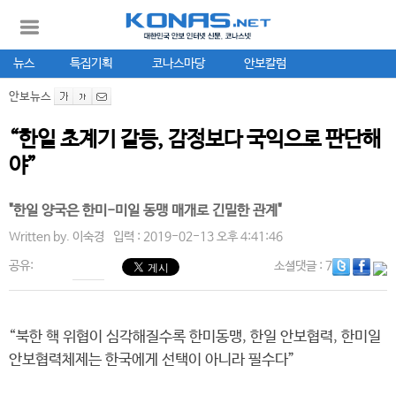
뉴스
특집기획
코나스마당
안보칼럼
안보뉴스
“한일 초계기 갈등, 감정보다 국익으로 판단해
야”
"한일 양국은 한미-미일 동맹 매개로 긴밀한 관계"
Written by.
이숙경
입력 : 2019-02-13 오후 4:41:46
공유:
소셜댓글
: 7
“북한 핵 위협이 심각해질수록 한미동맹, 한일 안보협력, 한미일
안보협력체제는 한국에게 선택이 아니라 필수다”