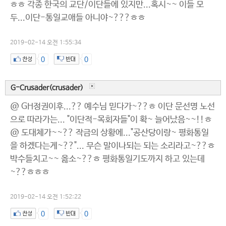
ㅎㅎ 각종 한국의 교단/이단들에 있지만...혹시~~ 이들 모
두...이단-통일교애들 아니야~???ㅎㅎ
2019-02-14 오전 1:55:34
0
0
G-Crusader(crusader)
@ GH정권이후...?? 예수님 믿다가~??ㅎ 이단 문선명 노선
으로 따라가는... "이단적-목회자들"이 확~ 늘어났음~~!!ㅎ
@ 도대체가~~?? 작금의 상황에..."공산당이랑~ 평화통일
을 하겠다는게~??"... 무슨 말이나되는 되는 소리라고~??ㅎ
박수들치고~~ 옳소~??ㅎ 평화통일기도까지 하고 있는데
~??ㅎㅎㅎ
2019-02-14 오전 1:52:22
0
0