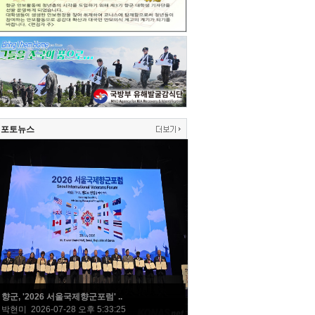
포토뉴스
향군, '2026 서울국제향군포럼' ..
박현미 2026-07-28 오후 5:33:25