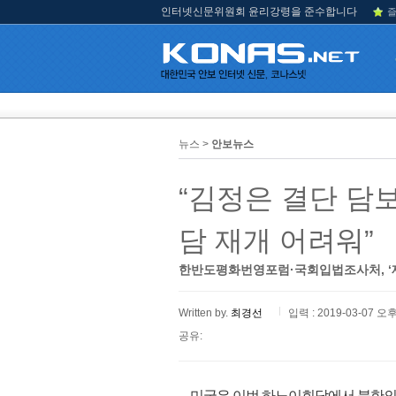
인터넷신문위원회 윤리강령을 준수합니다
즐
뉴스 >
안보뉴스
“김정은 결단 담
담 재개 어려워”
한반도평화번영포럼·국회입법조사처, ‘제
Written by.
최경선
입력 : 2019-03-07 오후
공유:
미국은 이번 하노이회담에서 북한의