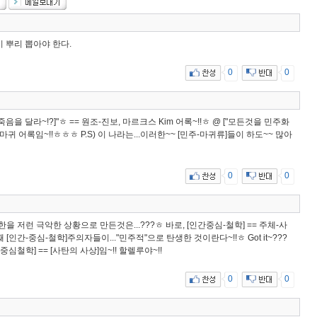
 뿌리 뽑아야 한다.
0
0
음을 달라~!?]"ㅎ == 원조-진보, 마르크스 Kim 어록~!!ㅎ @ ["모든것을 민주화
-마귀 어록임~!!ㅎㅎㅎ P.S) 이 나라는...이러한~~ [민주-마귀류]들이 하도~~ 많아
0
0
한을 저런 극악한 상황으로 만든것은...???ㅎ 바로, [인간중심-철학] == 주체-사
3번째 [인간-중심-철학]주의자들이..."민주적"으로 탄생한 것이란다~!!ㅎ Got it~???
중심철학] == [사탄의 사상]임~!! 할렐루야~!!
0
0