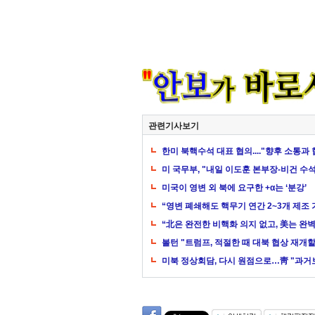
관련기사보기
한미 북핵수석 대표 협의...."향후 소통과
미 국무부, "내일 이도훈 본부장-비건 수
미국이 영변 외 북에 요구한 +α는 ‘분강’
“영변 폐쇄해도 핵무기 연간 2~3개 제조
“北은 완전한 비핵화 의지 없고, 美는 완
볼턴 "트럼프, 적절한 때 대북 협상 재개할
미북 정상회담, 다시 원점으로…靑 "과거