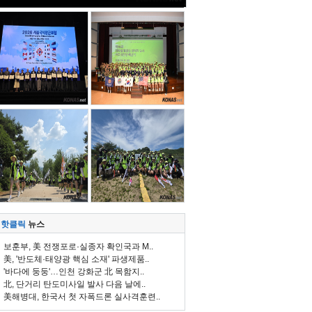
핫클릭
뉴스
보훈부, 美 전쟁포로·실종자 확인국과 M..
美, '반도체·태양광 핵심 소재' 파생제품..
'바다에 둥둥'…인천 강화군 北 목함지..
北, 단거리 탄도미사일 발사 다음 날에..
美해병대, 한국서 첫 자폭드론 실사격훈련..