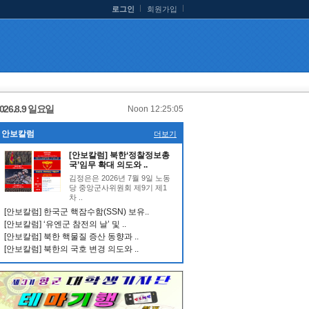
로그인
회원가입
026.8.9 일요일
Noon 12:25:06
안보칼럼
더보기
[안보칼럼] 북한‘정찰정보총
국’임무 확대 의도와 ..
김정은은 2026년 7월 9일 노동
당 중앙군사위원회 제9기 제1
차 ..
[안보칼럼] 한국군 핵잠수함(SSN) 보유..
[안보칼럼] ‘유엔군 참전의 날’ 및 ..
[안보칼럼] 북한 핵물질 증산 동향과 ..
[안보칼럼] 북한의 국호 변경 의도와 ..