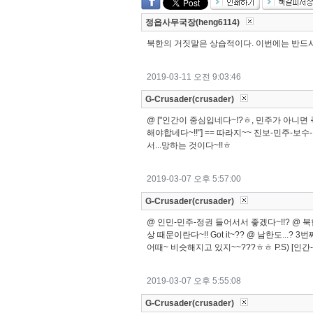
정읍사무국장(heng6114)
북한의 거짓말은 상습적이다. 이번에는 반드시
2019-03-11 오전 9:03:46
G-Crusader(crusader)
@ ["인간이 중심입네다~!?ㅎ, 민주가 아니면 죽
해야합네다~!!"] == 따라지~~ 진보-민주-보수
서...망하는 것이다~!!ㅎ
2019-03-07 오후 5:57:00
G-Crusader(crusader)
@ 인민-민주-정권 들어서서 좋겠다~!!? @ 북
상 때문이란다~!! Got it~?? @ 남한도...? 
어때~ 비슷해지고 있지~~???ㅎㅎ P.S) [인간-
2019-03-07 오후 5:55:08
G-Crusader(crusader)