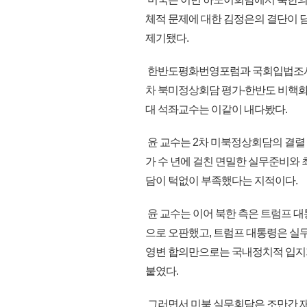
체적 문제에 대한 김정은의 결단이 
제기됐다.
한반도평화번영포럼과 국회입법조사처
차 북미정상회담 평가-한반도 비핵화
대 석좌교수는 이같이 내다봤다.
윤 교수는 2차 미북정상회담의 결렬
가 수 년에 걸친 면밀한 실무준비와
담이 턱없이 부족했다는 지적이다.
윤 교수는 이어 북한 측은 트럼프 대
으로 오판했고, 트럼프 대통령은 실
영변 합의만으로는 국내정치적 입지가
붙였다.
그러면서 미북 실무회담은 조만간 재