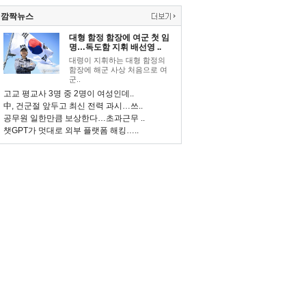
깜짝뉴스
대형 함정 함장에 여군 첫 임
명…독도함 지휘 배선영 ..
대령이 지휘하는 대형 함정의
함장에 해군 사상 처음으로 여
군..
고교 평교사 3명 중 2명이 여성인데..
中, 건군절 앞두고 최신 전력 과시…쓰..
공무원 일한만큼 보상한다…초과근무 ..
챗GPT가 멋대로 외부 플랫폼 해킹…..