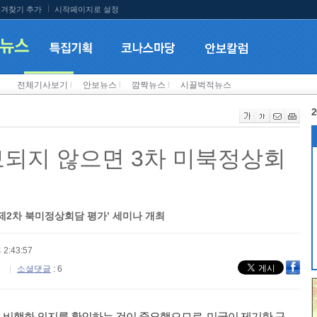
겨찾기 추가
시작페이지로 설정
전체기사보기
l
안보뉴스
l
깜짝뉴스
l
시끌벅적뉴스
2
보되지 않으면 3차 미북정상회
2차 북미정상회담 평가’ 세미나 개최
 2:43:57
소셜댓글
: 6
 비핵화 의지를 확인하는 것이 중요했으므로 미국이 제기한 구