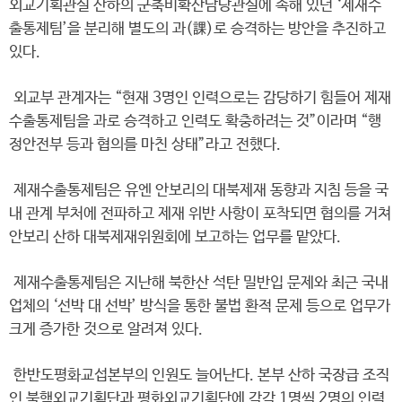
외교기획관실 산하의 군축비확산담당관실에 속해 있던 ‘제재수
출통제팀’을 분리해 별도의 과(課)로 승격하는 방안을 추진하고
있다.
외교부 관계자는 “현재 3명인 인력으로는 감당하기 힘들어 제재
수출통제팀을 과로 승격하고 인력도 확충하려는 것”이라며 “행
정안전부 등과 협의를 마친 상태”라고 전했다.
제재수출통제팀은 유엔 안보리의 대북제재 동향과 지침 등을 국
내 관계 부처에 전파하고 제재 위반 사항이 포착되면 협의를 거쳐
안보리 산하 대북제재위원회에 보고하는 업무를 맡았다.
제재수출통제팀은 지난해 북한산 석탄 밀반입 문제와 최근 국내
업체의 ‘선박 대 선박’ 방식을 통한 불법 환적 문제 등으로 업무가
크게 증가한 것으로 알려져 있다.
한반도평화교섭본부의 인원도 늘어난다. 본부 산하 국장급 조직
인 북핵외교기획단과 평화외교기획단에 각각 1명씩 2명의 인력