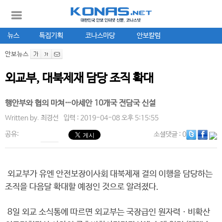
뉴스
특집기획
코나스마당
안보칼럼
안보뉴스
외교부, 대북제재 담당 조직 확대
행안부와 협의 마쳐…아세안 10개국 전담국 신설
Written by.
최경선
입력 : 2019-04-08 오후 5:15:55
공유:
소셜댓글
: 0
외교부가 유엔 안전보장이사회 대북제재 결의 이행을 담당하는
조직을 다음달 확대할 예정인 것으로 알려졌다.
8일 외교 소식통에 따르면 외교부는 국장급인 원자력ㆍ비확산