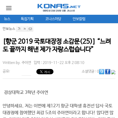
뉴스
특집기획
코나스마당
안보칼럼
안보뉴스
[향군 2019 국토대장정 소감문(25)] “느려
도 끝까지 해낸 제가 자랑스럽습니다”
Written by.
주아연
입력 : 2019-11-22 오후 2:08:10
공유:
소셜댓글
: 0
경상대학교 3학년 주아연
안녕하세요. 저는 이번에 제12기 향군 대학생 휴전선 답사 국토
대장정에 참여했던 최강 5조의 주아연이라고 합니다! 많다면 많