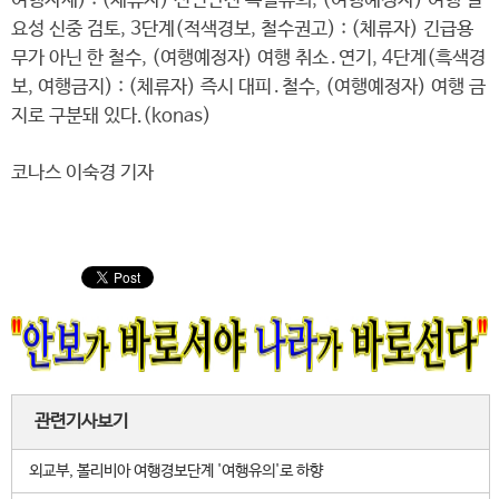
여행자제) : (체류자) 신변안전 특별유의, (여행예정자) 여행 필
요성 신중 검토, 3단계(적색경보, 철수권고) : (체류자) 긴급용
무가 아닌 한 철수, (여행예정자) 여행 취소․연기, 4단계(흑색경
보, 여행금지) : (체류자) 즉시 대피․철수, (여행예정자) 여행 금
지로 구분돼 있다.(konas)
코나스 이숙경 기자
관련기사보기
외교부, 볼리비아 여행경보단계 '여행유의'로 하향