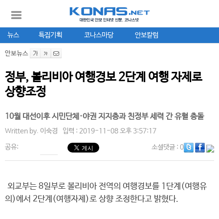
뉴스
특집기획
코나스마당
안보칼럼
안보뉴스
정부, 볼리비아 여행경보 2단계 여행 자제로
상향조정
10월 대선이후 시민단체·야권 지지층과 친정부 세력 간 유혈 충돌
Written by.
이숙경
입력 : 2019-11-08 오후 3:57:17
공유:
소셜댓글
: 0
외교부는 8일부로 볼리비아 전역의 여행경보를 1단계(여행유
의)에서 2단계(여행자제)로 상향 조정한다고 밝혔다.