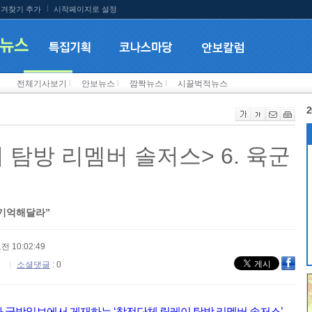
겨찾기 추가
시작페이지로 설정
전체기사보기
l
안보뉴스
l
깜짝뉴스
l
시끌벅적뉴스
2
탐방 리멤버 솔저스> 6. 육군
 기억해달라”
오전 10:02:49
소셜댓글
: 0
 맞아 국방일보에서 게재하는 ‘참전단체 릴레이 탐방 리멤버 솔저스’