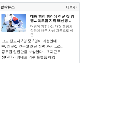
깜짝뉴스
대형 함정 함장에 여군 첫 임
명…독도함 지휘 배선영 ..
대령이 지휘하는 대형 함정의
함장에 해군 사상 처음으로 여
군..
고교 평교사 3명 중 2명이 여성인데..
中, 건군절 앞두고 최신 전력 과시…쓰..
공무원 일한만큼 보상한다…초과근무 ..
챗GPT가 멋대로 외부 플랫폼 해킹…..