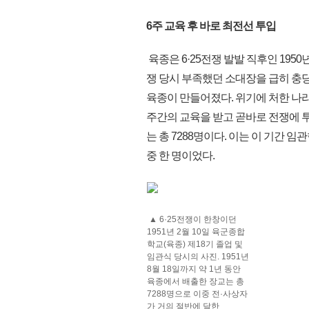
6주 교육 후 바로 최전선 투입
육종은 6·25전쟁 발발 직후인 195
쟁 당시 부족했던 소대장을 급히 충
육종이 만들어졌다. 위기에 처한 나
주간의 교육을 받고 곧바로 전쟁에 투입
는 총 7288명이다. 이는 이 기간 임
중 한 명이었다.
▲ 6·25전쟁이 한창이던
1951년 2월 10일 육군종합
학교(육종) 제18기 졸업 및
임관식 당시의 사진. 1951년
8월 18일까지 약 1년 동안
육종에서 배출한 장교는 총
7288명으로 이중 전·사상자
가 거의 절반에 달한