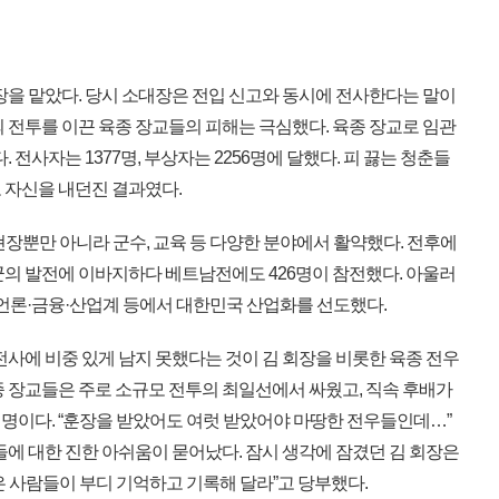
장을 맡았다. 당시 소대장은 전입 신고와 동시에 전사한다는 말이
 전투를 이끈 육종 장교들의 피해는 극심했다. 육종 장교로 임관
 전사자는 1377명, 부상자는 2256명에 달했다. 피 끓는 청춘들
 자신을 내던진 결과였다.
 현장뿐만 아니라 군수, 교육 등 다양한 분야에서 활약했다. 전후에
군의 발전에 이바지하다 베트남전에도 426명이 참전했다. 아울러
·언론·금융·산업계 등에서 대한민국 산업화를 선도했다.
사에 비중 있게 남지 못했다는 것이 김 회장을 비롯한 육종 전우
종 장교들은 주로 소규모 전투의 최일선에서 싸웠고, 직속 후배가
명이다. “훈장을 받았어도 여럿 받았어야 마땅한 전우들인데…”
들에 대한 진한 아쉬움이 묻어났다. 잠시 생각에 잠겼던 김 회장은
 사람들이 부디 기억하고 기록해 달라”고 당부했다.