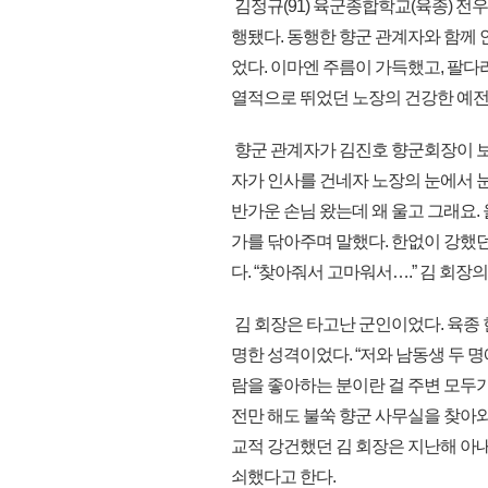
김정규(91) 육군종합학교(육종) 전
행됐다. 동행한 향군 관계자와 함께 
었다. 이마엔 주름이 가득했고, 팔다
열적으로 뛰었던 노장의 건강한 예전
향군 관계자가 김진호 향군회장이 보
자가 인사를 건네자 노장의 눈에서 눈
반가운 손님 왔는데 왜 울고 그래요. 
가를 닦아주며 말했다. 한없이 강했
다. “찾아줘서 고마워서….” 김 회장
김 회장은 타고난 군인이었다. 육종 
명한 성격이었다. “저와 남동생 두 
람을 좋아하는 분이란 걸 주변 모두가 
전만 해도 불쑥 향군 사무실을 찾아와
교적 강건했던 김 회장은 지난해 아
쇠했다고 한다.