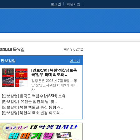
로그인
회원가입
026.8.6 목요일
AM 9:02:42
안보칼럼
더보기
[안보칼럼] 북한‘정찰정보총
국’임무 확대 의도와 ..
김정은은 2026년 7월 9일 노동
당 중앙군사위원회 제9기 제1
차 ..
[안보칼럼] 한국군 핵잠수함(SSN) 보유..
[안보칼럼] ‘유엔군 참전의 날’ 및 ..
[안보칼럼] 북한 핵물질 증산 동향과 ..
[안보칼럼] 북한의 국호 변경 의도와 ..