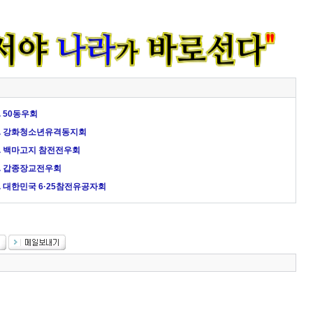
 50동우회
4. 강화청소년유격동지회
3. 백마고지 참전전우회
2. 갑종장교전우회
. 대한민국 6·25참전유공자회