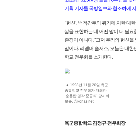
기획 기사를 국방일보와 협조하에 시
‘헌신’. 백척간두의 위기에 처한 대
삶을 표현하는 데 어떤 말이 더 필요
존경이 아니다. “그저 우리의 헌신을
말이다. 리멤버 솔저스, 오늘은 대
학교 전우회를 소개한다.
▲ 1998년 11월 20일 육군
종합학교 전우회가 개최한
‘충용탑 명각 준공식’ 당시의
모습. ⓒkonas.net
육군종합학교 김정규 전우회장