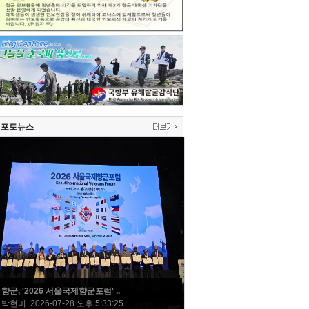
포토뉴스
향군, '2026 서울국제향군포럼' ..
박현미 2026-07-28 오후 5:33:25