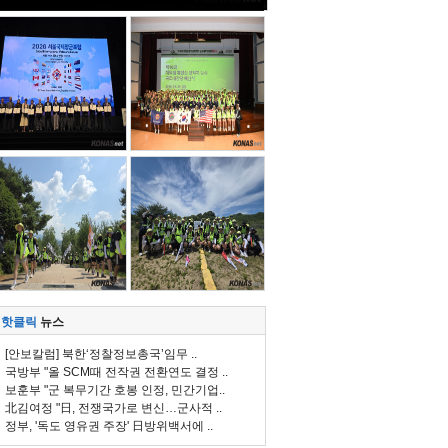
핫클릭
뉴스
[안보칼럼] 북한‘정찰정보총국’임무 ..
국방부 "올 SCM때 전작권 전환연도 결정 ..
보훈부 "군 복무기간 호봉 인정, 민간기업..
北김여정 "日, 전쟁국가로 변신…군사적 ..
정부, '독도 영유권 주장' 日방위백서에 ..