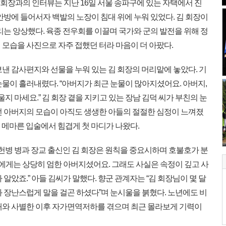
우회장과의 인터뷰는 지난 16일 서울 송파구에 있는 자택에서 진
안방에 들어서자 백발의 노장이 침대 위에 누워 있었다. 김 회장이
리는 앙상했다. 육종 전우회를 이끌며 국가와 군의 발전을 위해 정
 모습을 사진으로 자주 접했던 터라 마음이 더 아팠다.
낸 감사편지와 선물을 누워 있는 김 회장의 머리맡에 놓았다. 기
물이 흘러내렸다. “아버지가 최근 눈물이 많아지셨어요. 아버지,
울지 마세요.” 김 회장 곁을 지키고 있는 장남 김덕 씨가 부친의 눈
던 아버지의 모습이 아직도 생생한 아들의 절절한 심정이 느껴졌
의 메마른 입술에서 힘겹게 첫 마디가 나왔다.
헌병 병과 장교 출신인 김 회장은 원칙을 중요시하며 호불호가 분
명에게는 상당히 엄한 아버지셨어요. 그래도 사실은 속정이 깊고 사
알았죠.” 아들 김씨가 말했다. 향군 관계자는 “김 회장님이 몇 달
 장난스럽게 말을 걸곤 하셨다”며 눈시울을 붉혔다. 노년에도 비
내와 사별한 이후 자가면역저하를 겪으며 최근 몰라보게 기력이