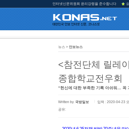
인터넷신문위원회 윤리강령을 준수합니다
즐
뉴스 >
안보뉴스
<참전단체 릴레이 
종합학교전우회
“헌신에 대한 부족한 기록 아쉬워… 꼭
Written by.
국방일보
입력 : 2020-04-23 
공유:
2020년 6.25전쟁 발발 70주년을