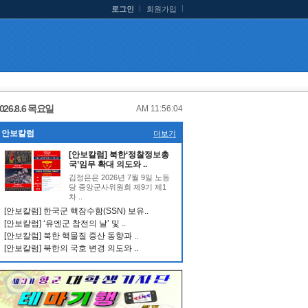
로그인
회원가입
026.8.6 목요일
AM 11:56:05
안보칼럼
더보기
[안보칼럼] 북한‘정찰정보총
국’임무 확대 의도와 ..
김정은은 2026년 7월 9일 노동
당 중앙군사위원회 제9기 제1
차 ..
[안보칼럼] 한국군 핵잠수함(SSN) 보유..
[안보칼럼] ‘유엔군 참전의 날’ 및 ..
[안보칼럼] 북한 핵물질 증산 동향과 ..
[안보칼럼] 북한의 국호 변경 의도와 ..