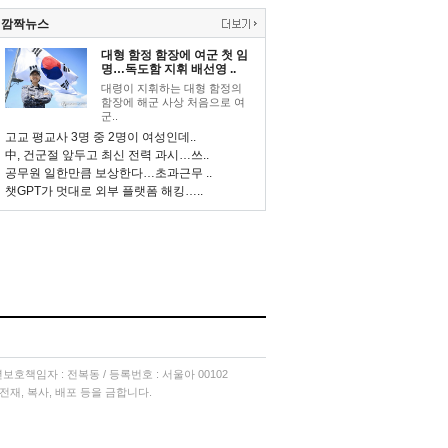
깜짝뉴스
대형 함정 함장에 여군 첫 임
명…독도함 지휘 배선영 ..
대령이 지휘하는 대형 함정의
함장에 해군 사상 처음으로 여
군..
고교 평교사 3명 중 2명이 여성인데..
中, 건군절 앞두고 최신 전력 과시…쓰..
공무원 일한만큼 보상한다…초과근무 ..
챗GPT가 멋대로 외부 플랫폼 해킹…..
소년보호책임자 : 전복동 / 등록번호 : 서울아 00102
단 전재, 복사, 배포 등을 금합니다.