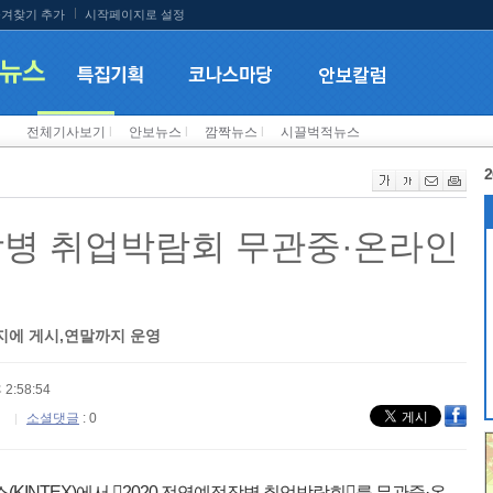
겨찾기 추가
시작페이지로 설정
전체기사보기
l
안보뉴스
l
깜짝뉴스
l
시끌벅적뉴스
2
 장병 취업박람회 무관중·온라인
지에 게시,연말까지 운영
 2:58:54
소셜댓글
: 0
KINTEX)에서 󰡔2020 전역예정장병 취업박람회󰡕를 무관중·온