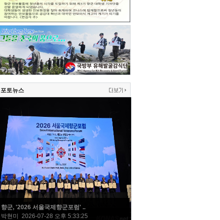
포토뉴스
향군, '2026 서울국제향군포럼' ..
박현미 2026-07-28 오후 5:33:25