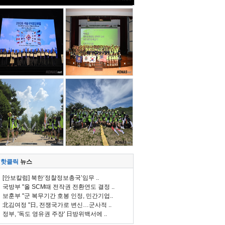
핫클릭
뉴스
[안보칼럼] 북한‘정찰정보총국’임무 ..
국방부 "올 SCM때 전작권 전환연도 결정 ..
보훈부 "군 복무기간 호봉 인정, 민간기업..
北김여정 "日, 전쟁국가로 변신…군사적 ..
정부, '독도 영유권 주장' 日방위백서에 ..