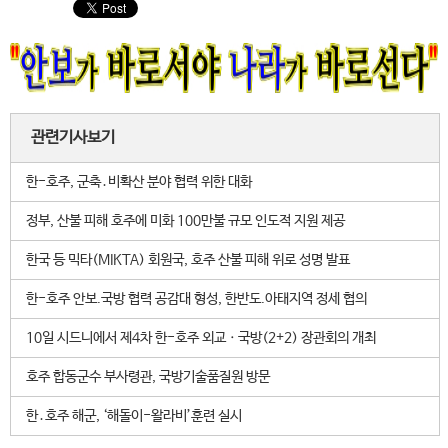
관련기사보기
한-호주, 군축․비확산 분야 협력 위한 대화
정부, 산불 피해 호주에 미화 100만불 규모 인도적 지원 제공
한국 등 믹타(MIKTA) 회원국, 호주 산불 피해 위로 성명 발표
한-호주 안보.국방 협력 공감대 형성, 한반도.아태지역 정세 협의
10일 시드니에서 제4차 한-호주 외교ㆍ국방(2+2) 장관회의 개최
호주 합동군수 부사령관, 국방기술품질원 방문
한․호주 해군, ‘해돌이-왈라비’훈련 실시