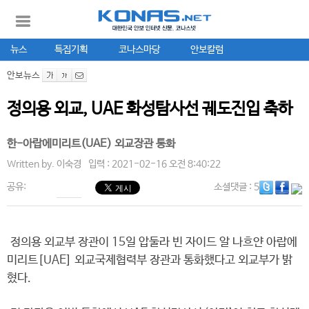
뉴스
특집기획
코나스마당
안보칼럼
안보뉴스
정의용 외교, UAE 화성탐사선 궤도진입 축하
한-아랍에미리트(UAE) 외교장관 통화
Written by.
이숙경
입력 : 2021-02-16 오전 8:40:22
공유:
소셜댓글
: 5
정의용 외교부 장관이 15일 압둘라 빈 자이드 알 나흐얀 아랍에
미리트[UAE] 외교국제협력부 장관과 통화했다고 외교부가 밝
혔다.