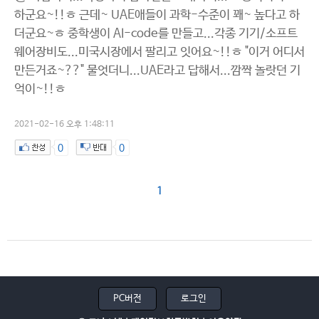
하군요~!!ㅎ 근데~ UAE애들이 과학-수준이 꽤~ 높다고 하
더군요~ㅎ 중학생이 AI-code를 만들고...각종 기기/소프트
웨어장비도...미국시장에서 팔리고 잇어요~!!ㅎ "이거 어디서
만든거죠~??" 물엇더니...UAE라고 답해서...깜짝 놀랏던 기
억이~!!ㅎ
2021-02-16 오후 1:48:11
0
0
1
PC버전
로그인