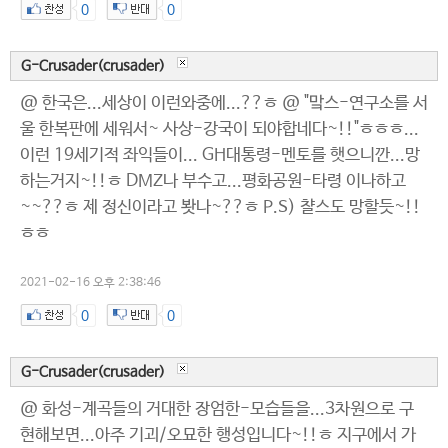
0
0
G-Crusader(crusader)
@ 한국은...세상이 이런와중에...??ㅎ @ "맠스-연구소를 서
울 한복판에 세워서~ 사상-강국이 되야합네다~!!"ㅎㅎㅎ...
이런 19세기적 좌익들이... GH대통령-멘토를 햇으니깐...망
하는거지~!!ㅎ DMZ나 부수고...평화공원-타령 이나하고
~~??ㅎ 제 정신이라고 봣나~??ㅎ P.S) 챨스도 망할듯~!!
ㅎㅎ
2021-02-16 오후 2:38:46
0
0
G-Crusader(crusader)
@ 화성-계곡들의 거대한 장엄한-모습들을...3차원으로 구
현해보면...아주 기괴/오묘한 행성입니다~!!ㅎ 지구에서 가