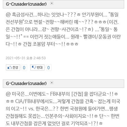
G-Crusader(crusader)
@ 흑금성사건...하나는 잇엇나~???ㅎ 안기부원이... "통일
전선부원"으로 변절~전향~~해버린 예~~???ㅎㅎㅎ(이건.
은 간첩이 아니라...걍~ 전향-사건이죠~!?ㅎ) ..."통일~ 통
일~~!!" == 이런거 짓는애들이... 원래~ 빨갱이/운동권 이란
다~!!ㅎ 간첩 조봉암 부터~~!!ㅎㅎㅎ
2021-05-31 오후 2:46:53
0
0
G-Crusader(crusader)
@ 미국은...이번에도~ FBI내부의 [간첩]을 잡더군요~!!ㅎ
ㅎㅎ CIA/FBI내부에서도...저렇게 간첩을 간혹~ 잡는게 미국
의 이고~!! vs. 한국은...?? 한번 국정원에 들어가면...평생
간첩질해도 못잡는...인본주의-사회이지요~!!ㅎ 단~~ 한번
도 내부간첩을 잡은게 없엇던 걸로 기억되죠~!?!ㅎ