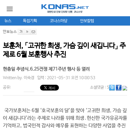
뉴스
특집기획
코나스마당
안보칼럼
안보뉴스
보훈처, 「고귀한 희생, 가슴 깊이 새깁니다」 주
제로 6월 보훈행사 추진
현충일 추념식.6.25전쟁 제71주년 행사 등 열려
Written by.
이숙경
입력 : 2021-05-31 오전 10:00:53
공유:
소셜댓글
: 5
국가보훈처는 6월 ‘호국보훈의 달’을 맞아 ‘고귀한 희생, 가슴 깊
이 새깁니다’라는 주제로 나라를 위해 희생․헌신한 국가유공자를
기억하고, 범국민적 감사와 예우를 표현하는 다양한 사업을 추진