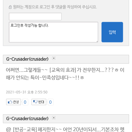
원하는 계정으로 로그인 후 댓글을 작성하여 주십시요.
입력
G-Crusader(crusader)
어쩌면...그렇게들~~ [교육의 효과]가 전무한지...???ㅎ 이
해가 안되는 특이-민족성입네다~~!!ㅎ
2021-05-31 오후 2:55:50
0
0
G-Crusader(crusader)
@ [반공-교육]폐지한지~~ 어언 20년이되서...기본조차 헷