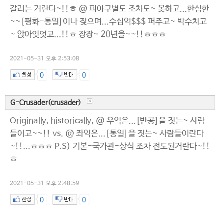
갈리는 거란다~!!ㅎ @ 피아구별도 조차도~ 못하고...한심한
~~[평화-통일]이나 짖으며...수십억$$$ 퍼주고~ 박수치고
~ 앉아잇엇고...!!ㅎ 장장~ 20년을~~!!ㅎㅎㅎ
2021-05-31 오후 2:53:08
0
0
G-Crusader(crusader)
Originally, historically, @ 우익은...[반공]을 짓는~ 사람
들이고~~!! vs. @ 좌익은...[통일]을 짓는~ 사람들이란다
~!!...ㅎㅎㅎ P.S) 기본-국가관-상식 조차 전도된거란다~!!
ㅎ
2021-05-31 오후 2:48:59
0
0