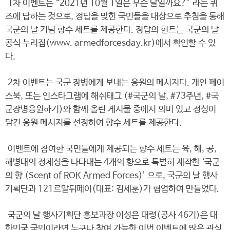
1차 이벤트는 “2021년 10월 1일은 무슨 날일까요?” 라는 퀴
즈에 답하는 것으로, 정답을 맞힌 국민들을 대상으로 추첨을 통해
국군의 날 기념 향수 세트를 제공한다. 정답의 힌트는 국군의 날
공식 누리집(www. armedforcesday.kr)에서 확인할 수 있
다.
2차 이벤트는 국군 장병에게 보내는 응원의 메시지다. 개인 페이
스북, 또는 인스타그램에 해쉬태그 (#국군의 날, #73주년, #국
군장병응원하기)와 함께 올린 게시물 중에서 의미 있고 정성이
담긴 응원 메시지를 선정하여 향수 세트를 제공한다.
이벤트에 참여한 국민들에게 제공되는 향수 세트는 육, 해, 공,
해병대의 정체성을 나타내는 4개의 향으로 특별히 제작한 ‘국군
의 향 (Scent of ROK Armed Forces)’ 으로, 국군의 날 행사
기획단과 121르말뒤페이(대표: 김세훈)가 협업하여 만들었다.
국군의 날 행사기획단 홍보과장 이성은 대령(공사 46기)은 대
한민국 국민이라면 누구나 참여 가능한 이번 이벤트에 많은 관심