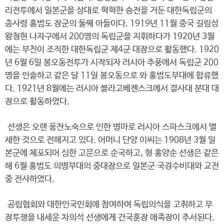
리전투에서 일본군을 상대로 혁혁한 승전을 거둔 대한독립군의
총사령 홍범도 장군의 둘째 아들이다. 1919년 11월 중국 길림성
왕청현 나자구에서 200명의 독립군을 지휘하다가 1920년 3월
에는 부친이 조직한 대한독립군 제4군 대장으로 활동했다. 1920
년 6월 6일 봉오동전투가 시작되자 러시아 추풍에서 독립군 200
명을 인솔하고 같은 달 11일 봉오동으로 와 홍범도부대에 합류했
다. 1921년 8월에는 러시아 블라고베젠스크에서 결사대 분대 대
장으로 활동하였다.
선생은 오랜 풍찬노숙으로 인한 병마로 러시아 스파스크에서 별
세한 것으로 전해지고 있다. 어머니 단양 이씨는 1908년 3월 일
본군에 체포되어 심한 고문으로 순국하고, 형 홍양순 선생은 같은
해 6월 홍범도 의병부대의 중대장으로 일본군 국경수비대와 교전
중 전사하였다.
공립협회와 대한인국민회에 참여하여 독립의식을 고취하고 무
장투쟁을 내세운 차의석 선생에게 건국훈장 애족장이 추서된다.