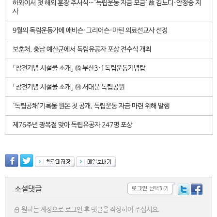
하와이서 첫 해외 훈장 추서식…'독립운동 자금 모금' 故 김노디·안정송 지
사
9월의 독립운동가에 애비슨·그리어슨·마틴 의료선교사 선정
보훈처, 충남 예산군에서 독립유공자 포상 전수식 개최
「참전기념 시설물 소개」 ⑮ 부산3·1독립운동기념탑
「참전기념 시설물 소개」 ⑭ 서대문 독립공원
‘독립공채’기록물 원본 첫 공개, 독립운동 자금 마련 위해 발행
제76주년 광복절 맞아 독립유공자 247명 포상
소셜댓글
원하는 계정으로 로그인 후 댓글을 작성하여 주십시요.