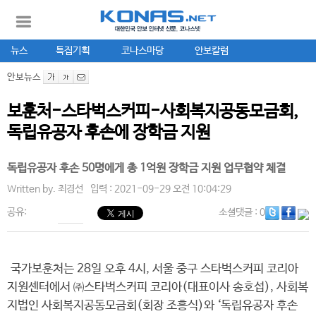
뉴스
특집기획
코나스마당
안보칼럼
안보뉴스
보훈처-스타벅스커피-사회복지공동모금회,
독립유공자 후손에 장학금 지원
독립유공자 후손 50명에게 총 1억원 장학금 지원 업무협약 체결
Written by.
최경선
입력 : 2021-09-29 오전 10:04:29
공유:
소셜댓글
: 0
국가보훈처는 28일 오후 4시, 서울 중구 스타벅스커피 코리아
지원센터에서 ㈜스타벅스커피 코리아(대표이사 송호섭), 사회복
지법인 사회복지공동모금회(회장 조흥식)와 ‘독립유공자 후손