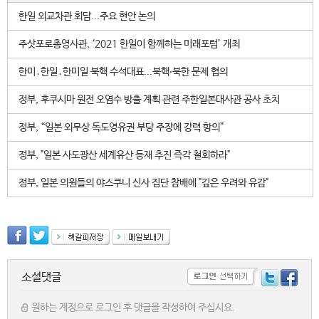
한일 외교차관 회담...주요 현안 논의
주삿포로총영사관, ‘2021 한일이 함께하는 미래포럼’ 개최
한미․한일․한미일 북핵 수석대표...북핵‧북한 문제 협의
정부, 후쿠시마 원전 오염수 방출 계획 관련 주한일본대사관 공사 초치
정부, “일본 외무상 독도영유권 부당 주장에 강력 항의”
정부, "일본 사도광산 세계유산 등재 추진 즉각 철회하라"
정부, 일본 의원들의 야스쿠니 신사 집단 참배에 "깊은 우려와 유감"
소셜댓글
원하는 계정으로 로그인 후 댓글을 작성하여 주십시요.