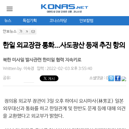
뉴스
특집기획
코나스마당
안보칼럼
안보뉴스
한일 외교장관 통화...사도광산 등재 추진 항의
북한 미사일 발사관련 한미일 협력 지속키로
Written by.
이숙경
입력 : 2022-02-03 오후 3:55:40
공유:
소셜댓글
: 0
정의용 외교부 장관이 3일 오후 하야시 요시마사(林芳正) 일본
외무대신과 통화를 하고 한일관계 및 한반도 문제 등에 대해 의견
을 교환했다고 외교부가 밝혔다.