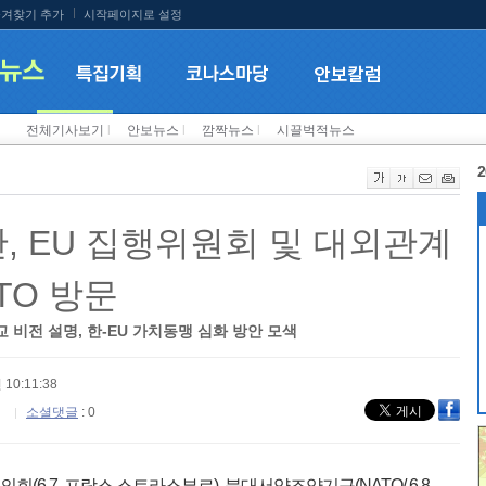
겨찾기 추가
시작페이지로 설정
전체기사보기
l
안보뉴스
l
깜짝뉴스
l
시끌벅적뉴스
2
, EU 집행위원회 및 대외관계
TO 방문
비전 설명, 한-EU 가치동맹 심화 방안 모색
 10:11:38
소셜댓글
: 0
(6.7, 프랑스 스트라스부르), 북대서양조약기구(NATO/ 6.8,