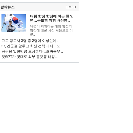
깜짝뉴스
대형 함정 함장에 여군 첫 임
명…독도함 지휘 배선영 ..
대령이 지휘하는 대형 함정의
함장에 해군 사상 처음으로 여
군..
고교 평교사 3명 중 2명이 여성인데..
中, 건군절 앞두고 최신 전력 과시…쓰..
공무원 일한만큼 보상한다…초과근무 ..
챗GPT가 멋대로 외부 플랫폼 해킹…..