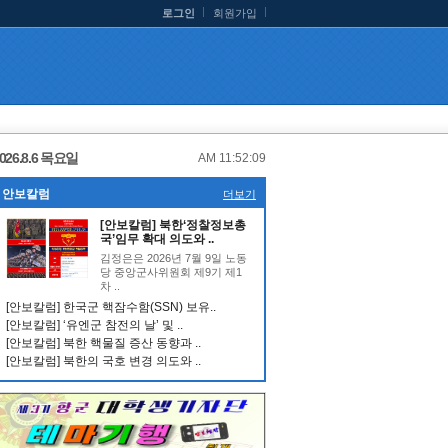
로그인
회원가입
026.8.6 목요일
AM 11:52:10
안보칼럼
더보기
[안보칼럼] 북한‘정찰정보총
국’임무 확대 의도와 ..
김정은은 2026년 7월 9일 노동
당 중앙군사위원회 제9기 제1
차 ..
[안보칼럼] 한국군 핵잠수함(SSN) 보유..
[안보칼럼] ‘유엔군 참전의 날’ 및 ..
[안보칼럼] 북한 핵물질 증산 동향과 ..
[안보칼럼] 북한의 국호 변경 의도와 ..