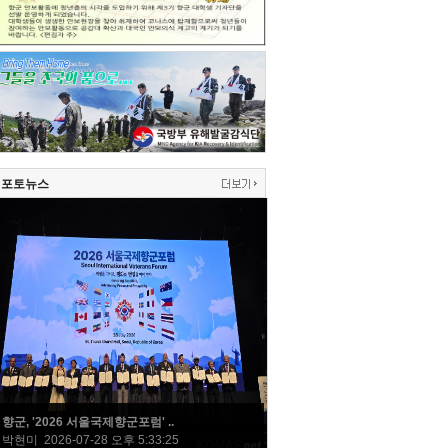
포토뉴스
향군, '2026 서울국제향군포럼' ..
박현미 2026-07-28 오후 5:33:25