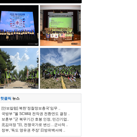
핫클릭
뉴스
[안보칼럼] 북한‘정찰정보총국’임무 ..
국방부 "올 SCM때 전작권 전환연도 결정 ..
보훈부 "군 복무기간 호봉 인정, 민간기업..
北김여정 "日, 전쟁국가로 변신…군사적 ..
정부, '독도 영유권 주장' 日방위백서에 ..