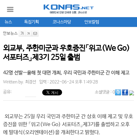
뉴스
특집기획
코나스마당
안보칼럼
안보뉴스
외교부, 주한미군과 우호증진「위고(We Go)
서포터즈」제3기 25일 출범
42명 선발…올해 첫 대면 개최, 우리 국민과 주한미군 간 이해 제고
Written by.
최경선
입력 : 2022-06-24 오후 1:49:28
공유:
소셜댓글
: 0
외교부는 25일 우리 국민과 주한미군 간 상호 이해 제고 및 우호
증진을 위한 「위고(We Go) 서포터즈」제3기를 출범하고 오후
에 발대식(오리엔테이션)을 개최한다고 밝혔다.