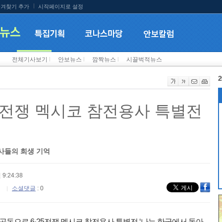
겨찾기 추가
시작페이지로 설정
전체기사보기
l
안보뉴스
l
깜짝뉴스
l
시끌벅적뉴스
2
25전쟁 멕시코 참전용사 특별전
용사들의 희생 기억
 9:24:38
소셜댓글
: 0
으로 6·25전쟁 멕시코 참전용사 특별전 ‘나는 한국에서 돌아