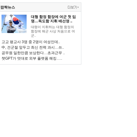
깜짝뉴스
대형 함정 함장에 여군 첫 임
명…독도함 지휘 배선영 ..
대령이 지휘하는 대형 함정의
함장에 해군 사상 처음으로 여
군..
고교 평교사 3명 중 2명이 여성인데..
中, 건군절 앞두고 최신 전력 과시…쓰..
공무원 일한만큼 보상한다…초과근무 ..
챗GPT가 멋대로 외부 플랫폼 해킹…..