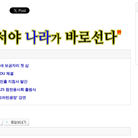
 새 보금자리 첫 삽
OU 체결
진출 지침서 발간
6.25 참전용사회 출범식
요라틴광장' 강연