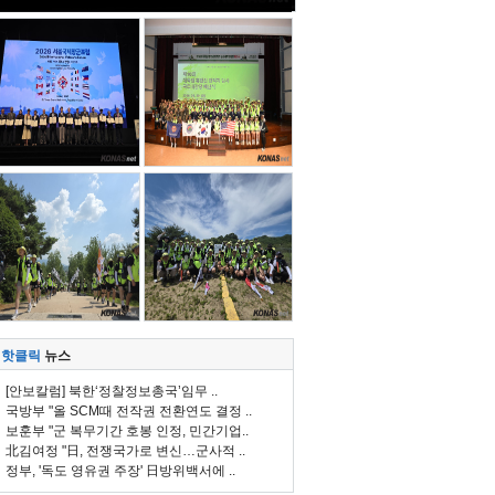
핫클릭
뉴스
[안보칼럼] 북한‘정찰정보총국’임무 ..
국방부 "올 SCM때 전작권 전환연도 결정 ..
보훈부 "군 복무기간 호봉 인정, 민간기업..
北김여정 "日, 전쟁국가로 변신…군사적 ..
정부, '독도 영유권 주장' 日방위백서에 ..