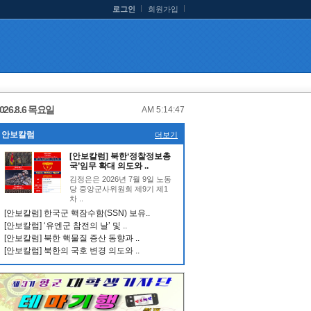
로그인
회원가입
026.8.6 목요일
AM 5:14:47
안보칼럼
더보기
[안보칼럼] 북한‘정찰정보총
국’임무 확대 의도와 ..
김정은은 2026년 7월 9일 노동
당 중앙군사위원회 제9기 제1
차 ..
[안보칼럼] 한국군 핵잠수함(SSN) 보유..
[안보칼럼] ‘유엔군 참전의 날’ 및 ..
[안보칼럼] 북한 핵물질 증산 동향과 ..
[안보칼럼] 북한의 국호 변경 의도와 ..