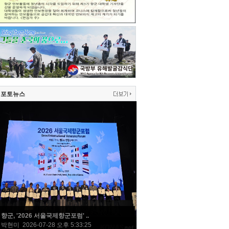
포토뉴스
향군, '2026 서울국제향군포럼' ..
박현미 2026-07-28 오후 5:33:25