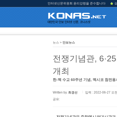
인터넷신문위원회 윤리강령을 준수합니다
즐
뉴스 >
안보뉴스
전쟁기념관, 6·
개최
한-멕 수교 60주년 기념, 멕시코 참전
Written by.
최경선
입력 : 2022-06-27 오전
공유:
전쟁기념관은 주한멕시코대사관과 공동