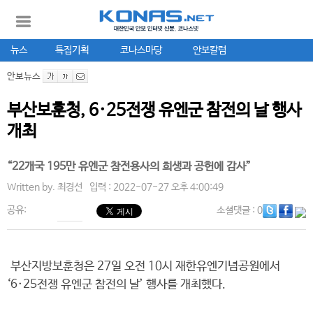
뉴스
특집기획
코나스마당
안보칼럼
안보뉴스
부산보훈청, 6·25전쟁 유엔군 참전의 날 행사
개최
“22개국 195만 유엔군 참전용사의 희생과 공헌에 감사”
Written by.
최경선
입력 : 2022-07-27 오후 4:00:49
공유:
소셜댓글
: 0
부산지방보훈청은 27일 오전 10시 재한유엔기념공원에서
‘6·25전쟁 유엔군 참전의 날’ 행사를 개최했다.