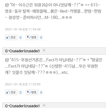
@ "아~ 이수근은 위장귀순이 아니엇당께~??"ㅎ == 615-
영호-동무 탈북-해왓을때...붉은-Red-카펫을...한땀~한땀
~ 정성껏~ 준비하시던...M-180...ㅎㅎㅎ
2022-10-18 오전 11:54:49
0
0
G-Crusader(crusader)
@ "415-부정선거론은...Fact가 아닙네당~??"ㅎ + "땅굴은
...Fact가 아닙네당~??"ㅎ (신령한-415날...무슨 부정한
게? 잇을수 잇당께~???ㅎㅎㅎ)...etc.
2022-10-18 오전 11:53:05
0
0
G-Crusader(crusader)