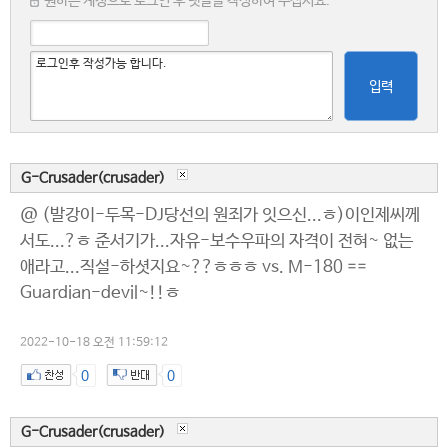
원하는 계정으로 로그인 후 댓글을 작성하여 주십시요.
입력
G-Crusader(crusader)
@ (발강이-두목-DJ당선의 원죄가 잇으신...ㅎ)이인제씨께
서도...?ㅎ 준서기가...자유-보수우파의 자격이 전혀~ 없는
애라고...직설-하셧지요~??ㅎㅎㅎ vs. M-180 ==
Guardian-devil~!!ㅎ
2022-10-18 오전 11:59:12
0
0
G-Crusader(crusader)