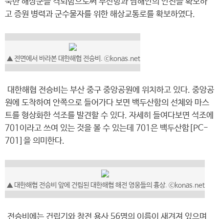
북한 해상군을 격퇴함으로써 부산항과 남해안의 안전을 확보하
고 증원 병력과 군수물자를 위한 해상교통로를 확보하였다.
▲ 전면에서 바라본 대한해협 전승비. ⓒkonas.net
대한해협 전승비는 부산 중구 중앙공원에 위치하고 있다. 중앙공
원에 도착하여 안쪽으로 들어가다 보면 백두산함의 선체와 마스
트를 형상화한 석조를 발견할 수 있다. 자세히 들여다보면 석조에
701이라고 쓰여 있는 것을 볼 수 있는데 701은 백두산함[PC-
701]을 의미한다.
▲ 대한해협 전승비 앞에 건립된 대한해협 해전 영웅들의 흉상. ⓒkonas.net
전승비에는 건립기와 참전 용사 56명의 이름이 새겨져 있으며