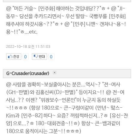
@ "머든 거슬~ [민주화]해야하는 것입네당??"ㅎ + @ "JI-
동무~ 당선을 추카드리면서~ 우선 발랑~ 국빵부를 [민주화]
해주셔야 하갓시용~??"ㅎ + @ "[민주]니깬~ 갠차나~용~!
용~!!"ㅎ...etc.
2022-10-18 오전 11:51:03
0
0
G-Crusader(crusader)
@ 사람을 정확히~보실줄아시는 분은...역시~? "전-여사
(GH-판별)와 김홍신씨(DJ-판별)" 등이지요~!! @ 전-여
사님..?? 이젠? "위장보수-언론인"이 누군지 동의 하실듯
~!!ㅎㅎㅎ (항상 180으로~ 큰-구렁이같이 (만년~ 맠스-
Kim과 [민주-82]하다~ 요즘? 꺼림찍하신지..?ㅎ [유신-찬
양]으로...?ㅎ 180-대회전중~!!ㅎ) 항상~ 큰-뱀과같이
180으로 움직이시는 그분~!!ㅎㅎㅎ)