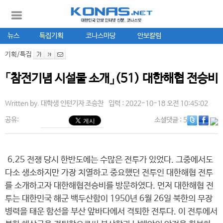
뉴스
특집기획
코나스마당
안보칼럼
기획/특집
「참전기념 시설물 소개」(51) 대한해협 전승비
Written by.
대학생 인턴기자 조승찬
입력 : 2022-10-18 오전 10:45:02
공유:
소셜댓글
: 5
6.25 전쟁 당시 한반도에는 수많은 전투가 있었다. 그중에서도
다소 생소하지만 가장 치열하고 중요했던 전투인 대한해협 전투
를 소개하고자 대한해협전승비를 방문하였다. 먼저 대한해협 전
투는 대한민국 해군 백두산함이 1950년 6월 26일 북한의 무장
병력을 태운 함선을 부산 앞바다에서 격퇴한 전투다. 이 전투에서