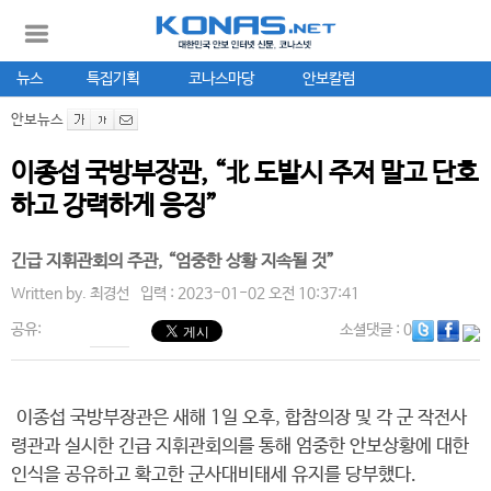
뉴스
특집기획
코나스마당
안보칼럼
안보뉴스
이종섭 국방부장관, “北 도발시 주저 말고 단호
하고 강력하게 응징”
긴급 지휘관회의 주관, “엄중한 상황 지속될 것”
Written by.
최경선
입력 : 2023-01-02 오전 10:37:41
공유:
소셜댓글
: 0
이종섭 국방부장관은 새해 1일 오후, 합참의장 및 각 군 작전사
령관과 실시한 긴급 지휘관회의를 통해 엄중한 안보상황에 대한
인식을 공유하고 확고한 군사대비태세 유지를 당부했다.