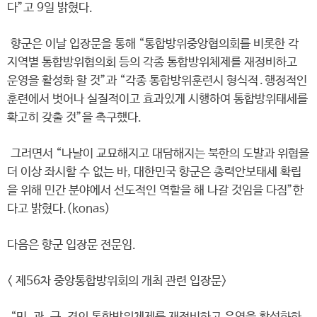
다”고 9일 밝혔다.
향군은 이날 입장문을 통해 “통합방위중앙협의회를 비롯한 각
지역별 통합방위협의회 등의 각종 통합방위체제를 재정비하고
운영을 활성화 할 것”과 “각종 통합방위훈련시 형식적․행정적인
훈련에서 벗어나 실질적이고 효과있게 시행하여 통합방위태세를
확고히 갖출 것”을 촉구했다.
그러면서 “나날이 교묘해지고 대담해지는 북한의 도발과 위협을
더 이상 좌시할 수 없는 바, 대한민국 향군은 총력안보태세 확립
을 위해 민간 분야에서 선도적인 역할을 해 나갈 것임을 다짐”한
다고 밝혔다.(konas)
다음은 향군 입장문 전문임.
< 제56차 중앙통합방위회의 개최 관련 입장문>