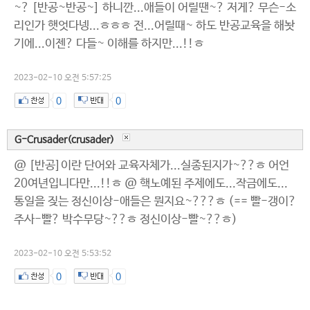
~? [반공~반공~] 하니깐...애들이 어릴땐~? 저게? 무슨-소
리인가 햇엇다넹...ㅎㅎㅎ 전...어릴때~ 하도 반공교육을 해놧
기에...이젠? 다들~ 이해를 하지만...!!ㅎ
2023-02-10 오전 5:57:25
0
0
G-Crusader(crusader)
@ [반공]이란 단어와 교육자체가...실종된지가~??ㅎ 어언
20여년입니다만...!!ㅎ @ 핵노예된 주제에도...작금에도...
통일을 짖는 정신이상-애들은 뭔지요~???ㅎ (== 빨-갱이?
주사-빨? 박수무당~??ㅎ 정신이상-빨~??ㅎ)
2023-02-10 오전 5:53:52
0
0