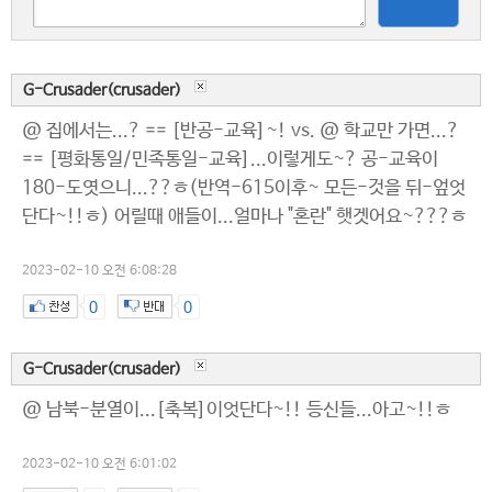
G-Crusader(crusader)
@ 집에서는...? == [반공-교육]~! vs. @ 학교만 가면...?
== [평화통일/민족통일-교육]...이렇게도~? 공-교육이
180-도엿으니...??ㅎ(반역-615이후~ 모든-것을 뒤-엎엇
단다~!!ㅎ) 어릴때 애들이...얼마나 "혼란" 햇겟어요~???ㅎ
2023-02-10 오전 6:08:28
0
0
G-Crusader(crusader)
@ 남북-분열이...[축복]이엇단다~!! 등신들...아고~!!ㅎ
2023-02-10 오전 6:01:02