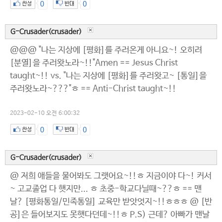
0
0
G-Crusader(crusader)
@@@ "나는 지상에 [평화]를 주러온게 아니요~! 오히려
[분열]을 주러왓노라~!!"Amen == Jesus Christ
taught~!! vs. "나는 지상에 [평화]를 주러왓고~ [통일]을
주러왓노라~???"ㅎ == Anti-Christ taught~!!
2023-02-10 오전 6:00:32
0
0
G-Crusader(crusader)
@ 저희 애들을 물어봐도 그랫어요~!!ㅎ 지금이야 다~! 커서
~ 고교졸업 다 햇지만... ㅎ 초중-학교다닐때~??ㅎ == 맨
날? [평화통일/민족통일] 교육만 받앗엇지~!!ㅎㅎㅎ @ [반
공]은 들어보지도 못햇다던데~!!ㅎ P.S) 근데? 아빠가 맨날