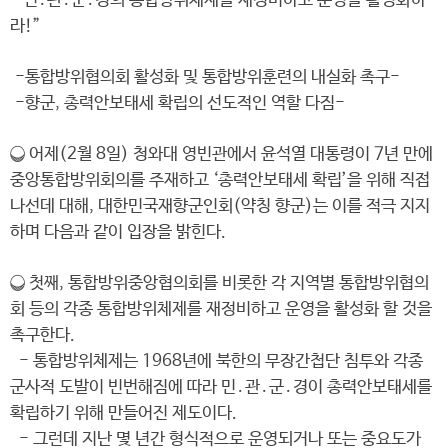
“민․관․군․경의 통합방위체제를 재정비하고 운영을 활성화하
라!”
-통합방위협의회 활성화 및 통합방위훈련의 내실화 촉구-
-향군, 총력안보태세 확립의 선도적인 역할 다짐-
❍ 어제(2월 8일) 청와대 영빈관에서 윤석열 대통령이 7년 만에
중앙통합방위회의를 주재하고 ‘총력안보태세 확립’을 위해 직접
나선데 대해, 대한민국재향군인회(약칭 향군)는 이를 적극 지지
하며 다음과 같이 입장을 밝힌다.
❍ 첫째, 통합방위중앙협의회를 비롯한 각 지역별 통합방위협의
회 등의 각종 통합방위체제를 재정비하고 운영을 활성화 할 것을
촉구한다.
- 통합방위체제는 1968년에 북한의 무장간첩단 침투와 각종
군사적 도발이 빈번해짐에 따라 민․관․군․경이 총력안보태세를
확립하기 위해 만들어진 제도이다.
- 그런데 지난 몇 년간 형식적으로 운영되거나 또는 중요도가