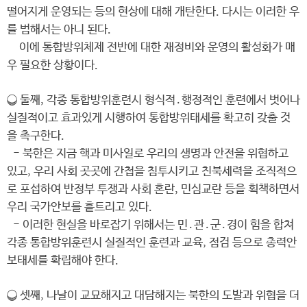
떨어지게 운영되는 등의 현상에 대해 개탄한다. 다시는 이러한 우
를 범해서는 아니 된다.
이에 통합방위체제 전반에 대한 재정비와 운영의 활성화가 매
우 필요한 상황이다.
❍ 둘째, 각종 통합방위훈련시 형식적․행정적인 훈련에서 벗어나
실질적이고 효과있게 시행하여 통합방위태세를 확고히 갖출 것
을 촉구한다.
- 북한은 지금 핵과 미사일로 우리의 생명과 안전을 위협하고
있고, 우리 사회 곳곳에 간첩을 침투시키고 친북세력을 조직적으
로 포섭하여 반정부 투쟁과 사회 혼란, 민심교란 등을 획책하면서
우리 국가안보를 흩트리고 있다.
- 이러한 현실을 바로잡기 위해서는 민․관․군․경이 힘을 합쳐
각종 통합방위훈련시 실질적인 훈련과 교육, 점검 등으로 총력안
보태세를 확립해야 한다.
❍ 셋째, 나날이 교묘해지고 대담해지는 북한의 도발과 위협을 더