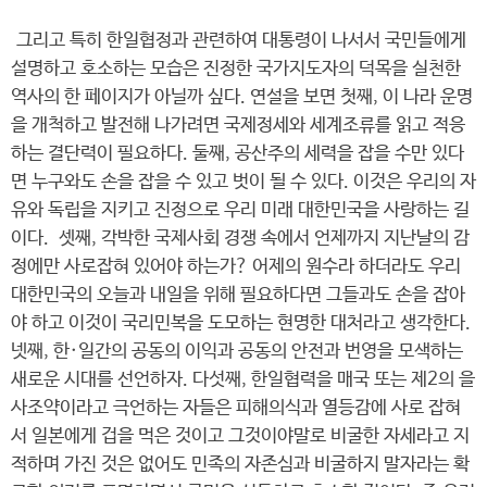
그리고 특히 한일협정과 관련하여 대통령이 나서서 국민들에게
설명하고 호소하는 모습은 진정한 국가지도자의 덕목을 실천한
역사의 한 페이지가 아닐까 싶다. 연설을 보면 첫째, 이 나라 운명
을 개척하고 발전해 나가려면 국제정세와 세계조류를 읽고 적응
하는 결단력이 필요하다. 둘째, 공산주의 세력을 잡을 수만 있다
면 누구와도 손을 잡을 수 있고 벗이 될 수 있다. 이것은 우리의 자
유와 독립을 지키고 진정으로 우리 미래 대한민국을 사랑하는 길
이다. 셋째, 각박한 국제사회 경쟁 속에서 언제까지 지난날의 감
정에만 사로잡혀 있어야 하는가? 어제의 원수라 하더라도 우리
대한민국의 오늘과 내일을 위해 필요하다면 그들과도 손을 잡아
야 하고 이것이 국리민복을 도모하는 현명한 대처라고 생각한다.
넷째, 한·일간의 공동의 이익과 공동의 안전과 번영을 모색하는
새로운 시대를 선언하자. 다섯째, 한일협력을 매국 또는 제2의 을
사조약이라고 극언하는 자들은 피해의식과 열등감에 사로 잡혀
서 일본에게 겁을 먹은 것이고 그것이야말로 비굴한 자세라고 지
적하며 가진 것은 없어도 민족의 자존심과 비굴하지 말자라는 확