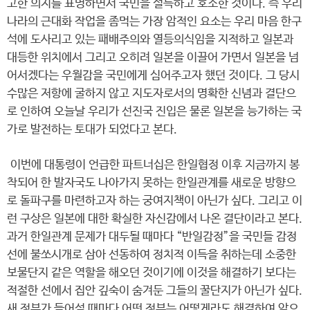
고한 의지를 표명하면서 국민을 설득하고 호소한 것이다. 즉 우리
나라의 근대화 작업을 좀먹는 가장 암적인 요소는 우리 마음 한구
석에 도사리고 있는 패배주의와 열등의식임을 지적하고 일본과
대등한 위치에서 그리고 오히려 일본을 이끌어 가면서 일본을 넘
어서겠다는 우월감을 국민에게 심어주고자 했던 것이다. 그 당시
수많은 저항에 굴하지 않고 지도자로서의 명확한 신념과 결단으
로 인하여 오늘날 우리가 선진국 진입은 물론 일본을 능가하는 국
가로 발전하는 토대가 되었다고 본다.
이번에 대통령이 언급한 파트너십은 한일협정 이후 지금까지 봉
착되어 한 발자국도 나아가지 못하는 한일관계를 새로운 방향으
로 돌파구를 마련하고자 하는 궁여지책이 아닌가 싶다. 그리고 이
런 구상은 일본에 대한 확실한 자신감에서 나온 결단이라고 본다.
과거 한일관계 문제가 대두될 때마다 “반일감정”을 국민들 감정
선에 불쏘시개로 삼아 선동하여 정치적 이득을 취하는데 소중한
보물단지 같은 역할을 해오던 것이기에 이것을 해결하기 보다는
적절한 선에서 집안 깊숙이 숨겨둔 그들의 꿀단지가 아닌가 싶다.
새 정부가 들어설 때마다 어떤 정부는 어떻게라도 해결하여 앞으