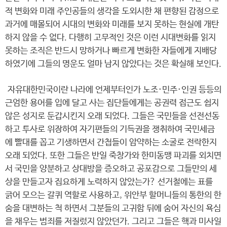
적 변화와 미래 주인공들의 생각을 도외시한 채 편향된 감정으로
과거에 매몰되어 시대의 변화와 미래를 보지 못하는 현실에 개탄
하지 않을 수 없다. 다행히 고무적인 것은 이런 시대변화를 읽지
못하는 조직은 반드시 망하거나 빠르게 변화한 자들에게 지배당
하였기에 그들의 명운도 얼마 남지 않았다는 것은 확실해 보인다.
자유대한민국이란 나라에 언제부터인가 노조·민주·인권 등등의
근엄한 용어를 입에 달고 사는 집단들에게는 공권력 접근도 쉽지
않은 성지로 둔갑시킨지 오래 되었다. 그들은 국민들을 선전선동
하고 투사로 위장하여 자기편들의 기득권을 쟁취하여 국민세금
에 빨대를 꼽고 기생하면서 간첩들이 암약하는 소굴로 전락한지
오래 되었다. 또한 그들은 반일 죽창가와 한미동맹 파괴를 외치면
서 국민을 양분하고 상대방을 증오하고 공포감으로 그들만의 세
상을 만들고자 집요하게 노력하지 않았는가? 선거철에는 표를
긁어 모으는 갈퀴 역할로 사용하고, 위안부 할머니들의 통한의 한
숨을 대변하는 척 하면서 그분들의 고귀함 뒤에 숨어 자신의 욕심
을 채우는 범죄를 저질렀지 않았던가. 그리고 그들은 핵과 미사일