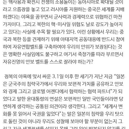
는 핵사용과 확전시 전쟁의 소용돌이는 동아시아로 확대될 것이
라고 으름장을 놓고 있고 러시아를 지원하는 중국은 세계를 지배
하겠다는 야욕을 꿈꾸면서 군사력과 경제력으로 위협하긴 마찬
가지이다. 그리고 북한의 핵·미사일 위협도 날로 강도가 높아지
고 있다는 사실에 주목 할 필요가 있다. 이런 상황에서 우리는 중
국과 북한 등을 견제하기 위해 아태지역 공동대응에 반드시 참여
하여 자유연합벨트를 구축하여야 우리의 안위가 보장된다는 것
은 명확한 사실임에도 불구하고 여기서 죽창가를 따라 부르면서
자유진영의 안보 벨트를 스스로 잘라야 하는가?
정복의 야욕에 맞서 싸운 3.1일 이후 한 세기가 지난 지금 “일본
은 군국주의 침략국가에서 우리와 보편적 가치를 공유하고 안보
와 경제 그리고 글로벌 어젠다에서 협력하는 협력 파트너”가 되
었다고 말한 윤대통령의 연설은 보편적인 일반 국민들이라면 당
연하게 생각하는 공통된 의견이라 생각한다. 그리고 “세계사 변
화를 못 읽어서 국권을 잃었다”는 말은 일본의 침략을 우리 탓으
로 돌린 것이 아니라 우리도 성찰해 보아야 할 부분이 없는지 그