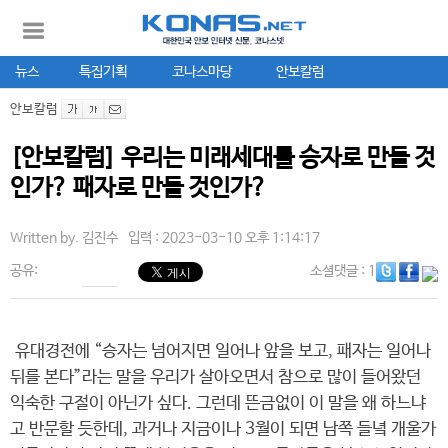
뉴스
특집기획
코나스마당
안보칼럼
안보칼럼
[안보칼럼] 우리는 미래세대를 승자로 만들 것
인가? 패자로 만들 것인가?
Written by.
김진수
입력 : 2023-03-10 오후 1:14:17
공유:
소셜댓글
: 1
유대경전에 “승자는 넘어지면 일어나 앞을 보고, 패자는 일어나
뒤를 본다”라는 말을 우리가 살아오면서 참으로 많이 들어왔던
익숙한 구절이 아닌가 싶다. 그런데 뜬금없이 이 말을 왜 하느냐
고 반문할 듯한데, 과거나 지금이나 3월이 되면 남쪽 들녘 개울가