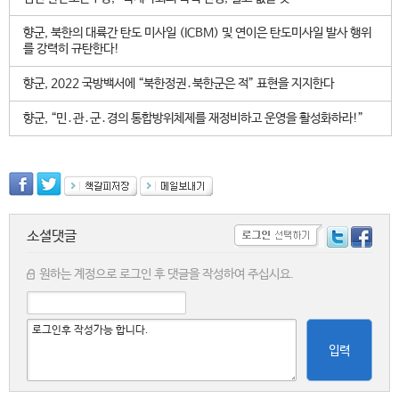
향군, 북한의 대륙간 탄도 미사일 (ICBM) 및 연이은 탄도미사일 발사 행위
를 강력히 규탄한다!
향군, 2022 국방백서에 “북한정권․북한군은 적” 표현을 지지한다
향군, “민․관․군․경의 통합방위체제를 재정비하고 운영을 활성화하라!”
소셜댓글
원하는 계정으로 로그인 후 댓글을 작성하여 주십시요.
입력