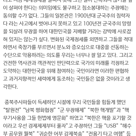
리고 지금 세계정세를 살피지 못해 그런 일이 반복되지 않기를 깊
이 살펴야 한다는 의미임에도 불구하고 침소봉대하는 주장에는
동의할 수가 없다. 그들의 일본관은 1900년대 군국주의 침략자
다 라는 사고에서 벗어나지 못하고 있고 100년전 군국주의 망령
을 되살려 무장을 하여 대한민국을 지배할 거라는 강박에 사로잡
혀 있지는 않는가 싶다. 변화된 국제정세를 외면하고 그들을 적대
하면서 죽창가를 부르면서 분노와 증오심으로 대중을 선동하는
수단으로 악용하려는 의도를 우리는 너무나 잘 알고 있다. 그리고
건전한 역사관과 객관적인 판단력으로 국가의 미래를 걱정하고
도약하는 대한민국을 위해 참여하는 국민이라면 이러한 편협하
고 과거지향적인 세력에게 동조하는 국민들은 없을 것이라고 생
각한다.
종북주사파들이 득세하던 시절에 우리 국민들을 힘들게 했던
“탈원전” “남북 평화협정” “군 무장해제” “북한 핵개발”과 “핵
무기사용을 그들 헌법에 명문화” 하였고 “북한은 핵을 포기할 것
이라고 우선 경제제제부터 풀자”고 주장하던 그들 “USB” “해수
부 공무원 월북” “귀순한 어부 강제북송” “전용기 타고 여행” 등