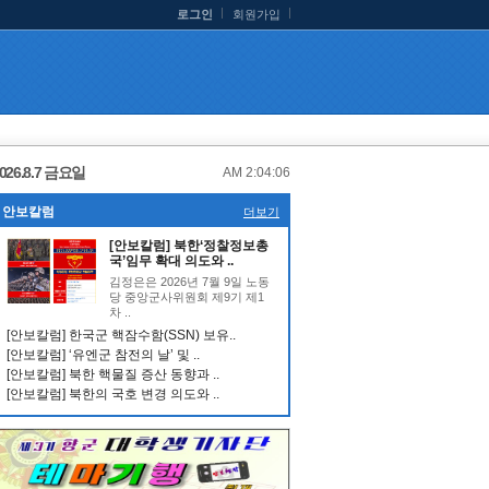
로그인
회원가입
026.8.7 금요일
AM 2:04:06
안보칼럼
더보기
[안보칼럼] 북한‘정찰정보총
국’임무 확대 의도와 ..
김정은은 2026년 7월 9일 노동
당 중앙군사위원회 제9기 제1
차 ..
[안보칼럼] 한국군 핵잠수함(SSN) 보유..
[안보칼럼] ‘유엔군 참전의 날’ 및 ..
[안보칼럼] 북한 핵물질 증산 동향과 ..
[안보칼럼] 북한의 국호 변경 의도와 ..