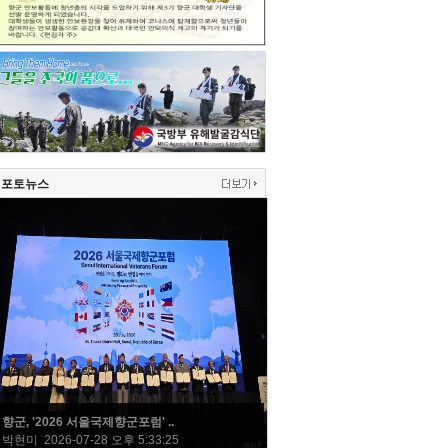
포토뉴스
향군, '2026 서울국제향군포럼' ..
박현미 2026-07-28 오후 5:33:25