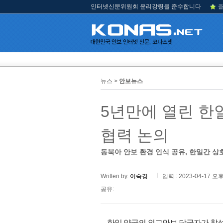
인터넷신문위원회 윤리강령을 준수합니다
즐
뉴스 >
안보뉴스
5년만에 열린 한
협력 논의
동북아 안보 환경 인식 공유, 한일간 상
Written by.
이숙경
입력 : 2023-04-17 오후
공유:
한일 양국의 외교안보 당국자가 참석