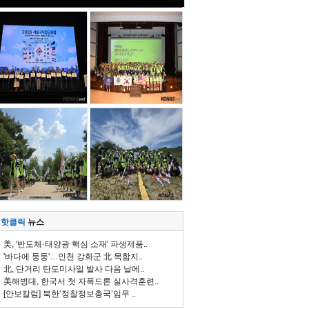
핫클릭
뉴스
美, '반도체·태양광 핵심 소재' 파생제품..
'바다에 둥둥'…인천 강화군 北 목함지..
北, 단거리 탄도미사일 발사 다음 날에..
美해병대, 한국서 첫 자폭드론 실사격훈련..
[안보칼럼] 북한‘정찰정보총국’임무 ..