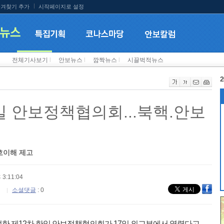
겨찾기 추가
시작페이지로 설정
전체기사보기
l
안보뉴스
l
깜짝뉴스
l
시끌벅적뉴스
2
일 안보정책협의회...북핵.안보
호이해 제고
 3:11:04
소셜댓글
: 0
한 제12차 한일 안보정책협의회가 17일 외교부에서 열렸다고