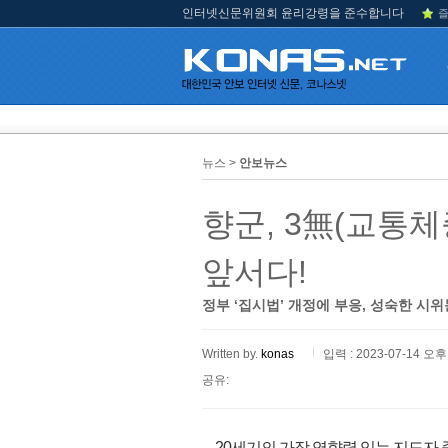
인터넷신문위원회 윤리강령을 준수합니다
즐
뉴스 >
안보뉴스
향군, 3無(교통체
앞서다!
정부 ‘집시법’ 개정에 부응, 성숙한 시
Written by.
konas
입력 : 2023-07-14 오후 
공유:
20세기의 가장 영향력 있는 지도자 