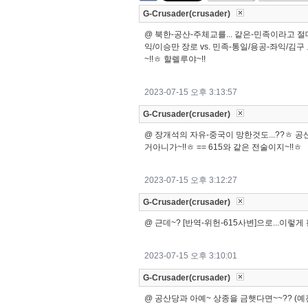
G-Crusader(crusader)
@ 북한-공산-주체교를... 같은-민족이라고 절
익/이승만 장로 vs. 민족-통일/용공-좌익/김구
~!!ㅎ 할렐루야~!!
2023-07-15 오후 3:13:57
G-Crusader(crusader)
@ 장개석의 자유-중국이 망한것도...??ㅎ 공
거아니가~!!ㅎ == 615와 같은 전술이지~!!ㅎ
2023-07-15 오후 3:12:27
G-Crusader(crusader)
@ 근데~? [반역-위헌-615사변]으로...이렇게
2023-07-15 오후 3:10:01
G-Crusader(crusader)
@ 공산당과 아예~ 상종을 금햇다면~~?? (예