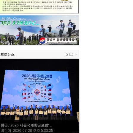
포토뉴스
향군, '2026 서울국제향군포럼' ..
박현미 2026-07-28 오후 5:33:25