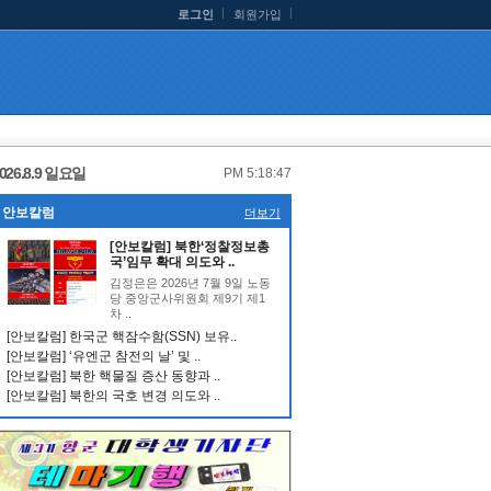
로그인
회원가입
026.8.9 일요일
PM 5:18:47
안보칼럼
더보기
[안보칼럼] 북한‘정찰정보총
국’임무 확대 의도와 ..
김정은은 2026년 7월 9일 노동
당 중앙군사위원회 제9기 제1
차 ..
[안보칼럼] 한국군 핵잠수함(SSN) 보유..
[안보칼럼] ‘유엔군 참전의 날’ 및 ..
[안보칼럼] 북한 핵물질 증산 동향과 ..
[안보칼럼] 북한의 국호 변경 의도와 ..