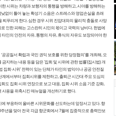
점거한 시위는 차량과 보행자의 통행을 방해하고, 시야를 방해하는
밤낮없이 틀어 놓는 확성기 소음은 스트레스와 영업손실을 초래
을 찌푸리게 한다. 심한 경우 시위 진압대와의 물리적 충돌로 사망
위로 인한 피해는 고스란히 시민의 몫이고 국력의 낭비다. 헌법에
 타인의 안전의 자유, 통행의 자유, 휴식의 자유도 보장되어야 한
 ‘공공질서 확립과 국민 권익 보호를 위한 당정협의’를 개최해, 오
 금지하는 내용 등을 담은 '집회 및 시위에 관한 법률'(집시법) 개
불법 집회·시위’ 전력이 있는 단체가 타인의 법익이나 공공 안전질
고단계에서부터 집회시위를 제한하고, 출퇴근 시간대 주요 도심의
회도 집회·시위 연장으로 보고 대응, 집회·시위 소음 기준 강화,
력 사용을 위축시킨 매뉴얼을 개선하기로 했다.
에 부응하여 올바른 시위문화를 선도하는데 앞장서고 있다. 향
70주년을 맞아 전국 각급 향군회에서 7월에 집중적으로 총력안보