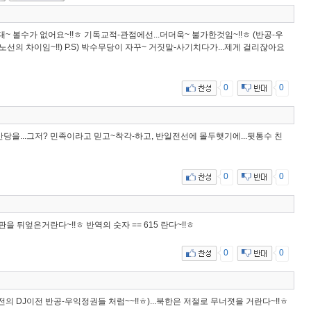
대~ 볼수가 없어요~!!ㅎ 기독교적-관점에선...더더욱~ 불가한것임~!!ㅎ (반공-우
 노선의 차이임~!!) P.S) 박수무당이 자꾸~ 거짓말-사기치다가...제게 걸리잖아요
0
0
산당을...그저? 민족이라고 믿고~착각-하고, 반일전선에 몰두햇기에...뒷통수 친
0
0
 판을 뒤엎은거란다~!!ㅎ 반역의 숫자 == 615 란다~!!ㅎ
0
0
전의 DJ이전 반공-우익정권들 처럼~~!!ㅎ)...북한은 저절로 무너졋을 거란다~!!ㅎ