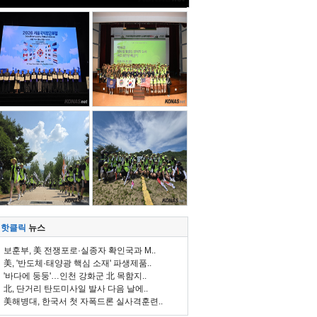
핫클릭
뉴스
보훈부, 美 전쟁포로·실종자 확인국과 M..
美, '반도체·태양광 핵심 소재' 파생제품..
'바다에 둥둥'…인천 강화군 北 목함지..
北, 단거리 탄도미사일 발사 다음 날에..
美해병대, 한국서 첫 자폭드론 실사격훈련..