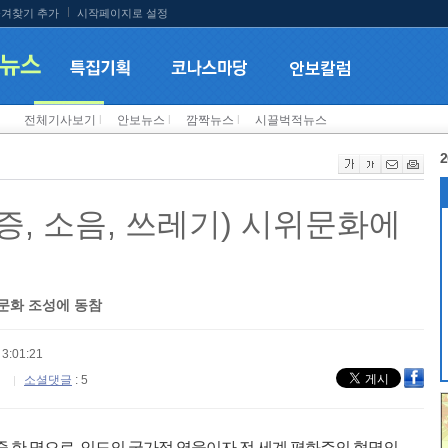
겨찾기 추가
시작페이지로 설정
전체기사보기
l
안보뉴스
l
깜짝뉴스
l
시끌벅적뉴스
2
증, 소음, 쓰레기) 시위문화에
위문화 조성에 동참
3:01:21
소셜댓글
: 5
중 한 명으로, 인도의 국가적 영웅이자 전 세계 평화주의 혁명의