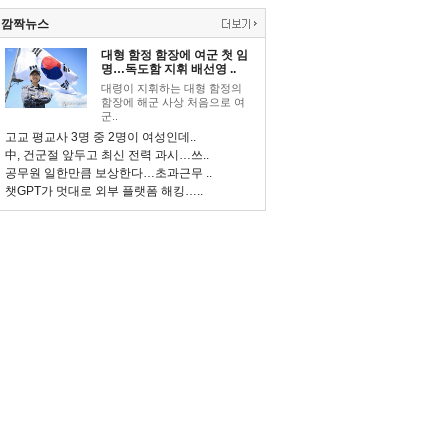
깜짝뉴스
대형 함정 함장에 여군 첫 임
명…독도함 지휘 배선영 ..
대령이 지휘하는 대형 함정의
함장에 해군 사상 처음으로 여
군..
고교 평교사 3명 중 2명이 여성인데..
中, 건군절 앞두고 최신 전력 과시…쓰..
공무원 일한만큼 보상한다…초과근무 ..
챗GPT가 멋대로 외부 플랫폼 해킹…..