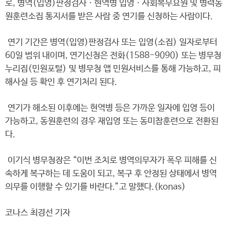
로, 병역(입영)판정검사ㆍ현역병 입영ㆍ사회복무요원 및 병력동
원훈련소집 통지서를 받은 사람 중 연기를 신청하는 사람이다.
연기 기간은 병역(입영)판정검사 또는 입영(소집) 일자로부터
60일 범위 내이며, 연기신청은 전화(1588-9090) 또는 병무청
누리집(민원포털) 및 병무청 앱 민원서비스를 통해 가능하고, 피
해사실 등 확인 후 연기처리 된다.
연기가 해소된 이후에는 현역병 등은 가까운 일자에 입영 등이
가능하고, 동원훈련의 경우 재입영 또는 동미참훈련으로 전환된
다.
이기식 병무청장은 “이번 조치로 병역의무자가 폭우 피해를 신
속하게 복구하는 데 도움이 되고, 복구 후 안정된 상태에서 병역
의무를 이행할 수 있기를 바란다.”고 말했다.(konas)
코나스 최경선 기자